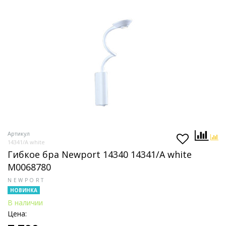
Артикул
14341/A white
Гибкое бра Newport 14340 14341/A white
М0068780
NEWPORT
НОВИНКА
В наличии
Цена: