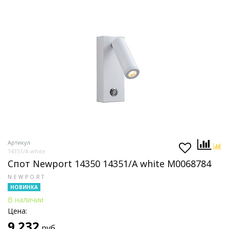
Артикул
14351/A white
Спот Newport 14350 14351/A white М0068784
NEWPORT
НОВИНКА
В наличии
Цена:
9 232
руб.