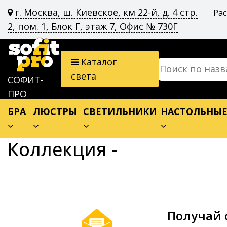
г. Москва, ш. Киевское, км 22-й, д. 4 стр.
Ра
2, пом. 1, Блок Г, этаж 7, Офис № 730Г
Каталог
света
СОФИТ-
ПРО
БРА
ЛЮСТРЫ
СВЕТИЛЬНИКИ
НАСТОЛЬНЫ
Коллекция -
Получай 