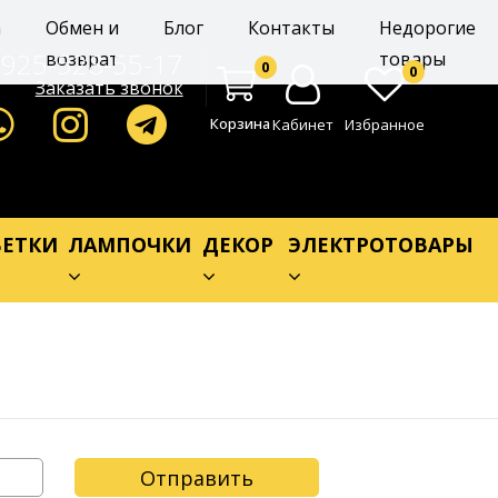
а
Обмен и
Блог
Контакты
Недорогие
-925-528-55-17
возврат
товары
0
0
Заказать звонок
Корзина
Кабинет
Избранное
ЕТКИ
ЛАМПОЧКИ
ДЕКОР
ЭЛЕКТРОТОВАРЫ