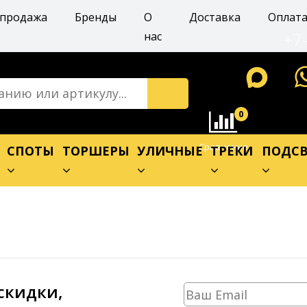
спродажа
Бренды
О
Доставка
Оплат
+7
нас
0
Сравнение
Е
СПОТЫ
ТОРШЕРЫ
УЛИЧНЫЕ
ТРЕКИ
ПОДСВ
скидки,