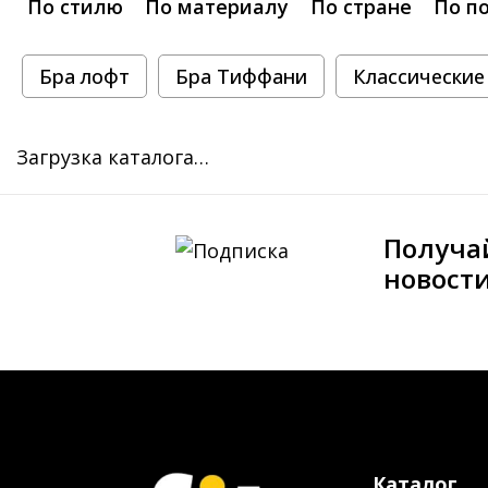
По стилю
По материалу
По стране
По п
Бра лофт
Бра Тиффани
Классические
Загрузка каталога…
Получа
новост
Каталог