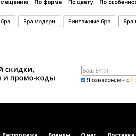
омещению
По форме
По цвету
По особенно
 бра
Бра модерн
Винтажные бра
Бра 
й скидки,
и и промо-коды
Я ознакомлен с
П
Распродажа
Бренды
О нас
Доставка