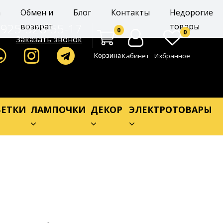
а
Обмен и
Блог
Контакты
Недорогие
-925-528-55-17
возврат
товары
0
0
Заказать звонок
Корзина
Кабинет
Избранное
ЕТКИ
ЛАМПОЧКИ
ДЕКОР
ЭЛЕКТРОТОВАРЫ