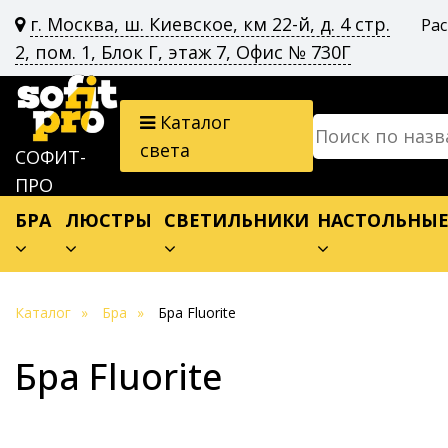
г. Москва, ш. Киевское, км 22-й, д. 4 стр.
Ра
2, пом. 1, Блок Г, этаж 7, Офис № 730Г
Каталог
света
СОФИТ-
ПРО
БРА
ЛЮСТРЫ
СВЕТИЛЬНИКИ
НАСТОЛЬНЫ
Каталог
Бра
Бра Fluorite
Бра Fluorite