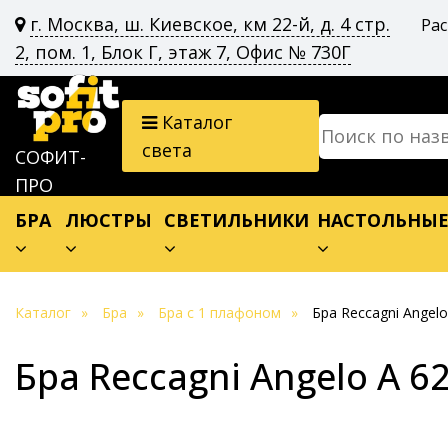
г. Москва, ш. Киевское, км 22-й, д. 4 стр.
Ра
2, пом. 1, Блок Г, этаж 7, Офис № 730Г
Каталог
света
СОФИТ-
ПРО
БРА
ЛЮСТРЫ
СВЕТИЛЬНИКИ
НАСТОЛЬНЫ
Каталог
Бра
Бра с 1 плафоном
Бра Reccagni Angelo
Бра Reccagni Angelo A 6