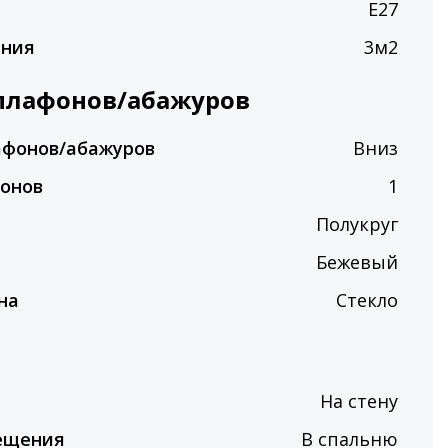
E27
ения
3м2
плафонов/абажуров
афонов/абажуров
Вниз
фонов
1
Полукруг
Бежевый
на
Стекло
На стену
ещения
В спальню