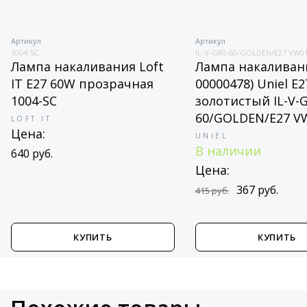
Артикул
Артикул
1004-SC
IL-V-G80-60/GOLDEN/E27 VW0
Лампа накаливания Loft
Лампа накаливани
IT E27 60W прозрачная
00000478) Uniel E
1004-SC
золотистый IL-V-G
60/GOLDEN/E27 V
LOFT IT
Цена:
UNIEL
В наличии
640 руб.
Цена:
367 руб.
415 руб.
КУПИТЬ
КУПИТЬ