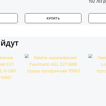
102 703 р
КУПИТЬ
ойдут