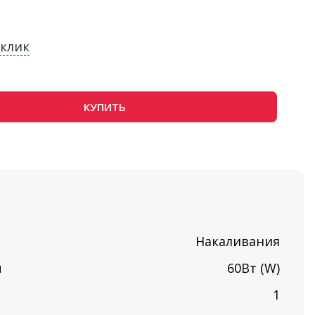
 клик
КУПИТЬ
Накаливания
ы
60Вт (W)
п
1