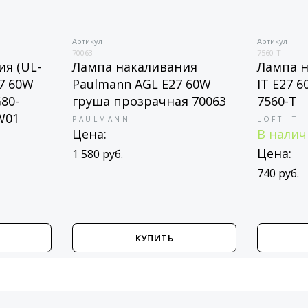
Артикул
Артикул
1
70063
7560-T
я (UL-
Лампа накаливания
Лампа н
27 60W
Paulmann AGL Е27 60W
IT E27 
80-
груша прозрачная 70063
7560-T
W01
PAULMANN
LOFT IT
Цена:
В нали
Цена:
1 580 руб.
740 руб.
КУПИТЬ