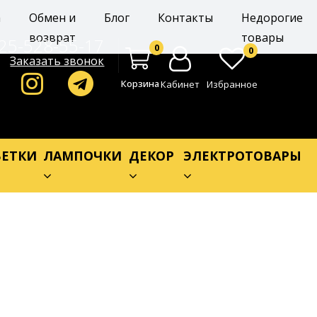
а
Обмен и
Блог
Контакты
Недорогие
возврат
товары
25-528-55-17
0
0
Заказать звонок
Корзина
Кабинет
Избранное
ЕТКИ
ЛАМПОЧКИ
ДЕКОР
ЭЛЕКТРОТОВАРЫ