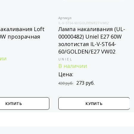
Артикул
IL-V-ST64-60/GOLDEN/E27 VW02
акаливания Loft
Лампа накаливания (UL-
60W прозрачная
00000482) Uniel E27 60W
золотистая IL-V-ST64-
60/GOLDEN/E27 VW02
чии
UNIEL
В наличии
Цена:
273 руб.
430 руб.
КУПИТЬ
КУПИТЬ