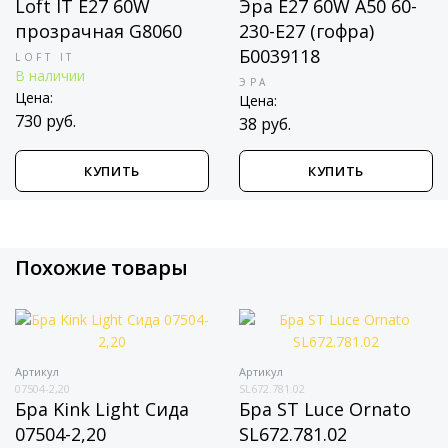
Loft IT E27 60W
Эра E27 60W A50 60-
прозрачная G8060
230-E27 (гофра)
Б0039118
LOFT IT
В наличии
ЭРА
Цена:
Цена:
730 руб.
38 руб.
КУПИТЬ
КУПИТЬ
Похожие товары
Артикул
Артикул
07504-2,20
SL672.781.02
Бра Kink Light Сида
Бра ST Luce Ornato
07504-2,20
SL672.781.02