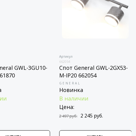
Артикул
Артик
662054
661128
 GWL-3GU10-
Спот General GWL-2GX53-
Ули
M-IP20 662054
све
2GX
GENERAL
Новинка
GEN
Нов
В наличии
Цен
Цена:
1 46
2 245 руб.
2 497 руб.