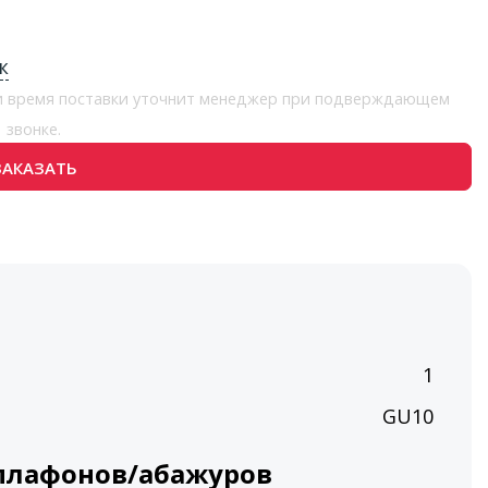
к
 и время поставки уточнит менеджер при подверждающем
звонке.
ЗАКАЗАТЬ
п
1
GU10
плафонов/абажуров