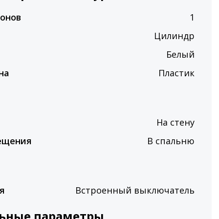
фонов
1
Цилиндр
Белый
на
Пластик
На стену
ещения
В спальню
я
Встроенный выключатель
ьные параметры