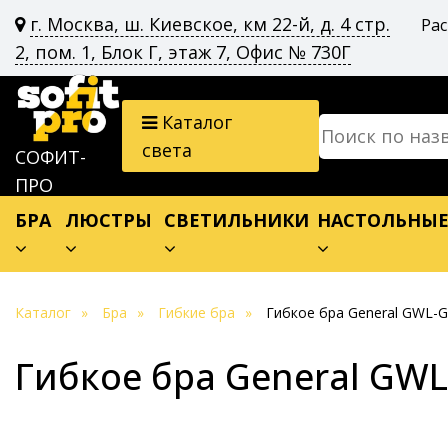
г. Москва, ш. Киевское, км 22-й, д. 4 стр.
Ра
2, пом. 1, Блок Г, этаж 7, Офис № 730Г
Каталог
света
СОФИТ-
ПРО
БРА
ЛЮСТРЫ
СВЕТИЛЬНИКИ
НАСТОЛЬНЫ
Каталог
Бра
Гибкие бра
Гибкое бра General GWL-
Гибкое бра General GWL