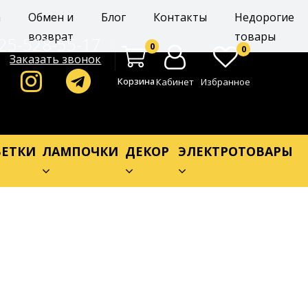
а
Обмен и
Блог
Контакты
Недорогие
возврат
товары
25-528-55-17
0
0
Заказать звонок
Корзина
Кабинет
Избранное
ЕТКИ
ЛАМПОЧКИ
ДЕКОР
ЭЛЕКТРОТОВАРЫ