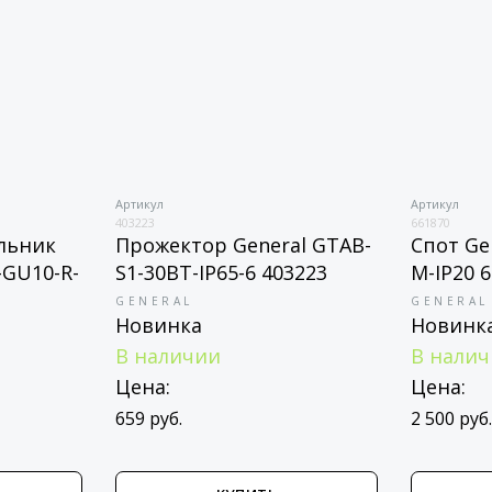
Артикул
Артикул
403223
661870
Прожектор General GTAB-
Спот General
-R-
S1-30BT-IP65-6 403223
M-IP20 661870
GENERAL
GENERAL
Новинка
Новинка
В наличии
В наличии
Цена:
Цена:
659 руб.
2 500 руб.