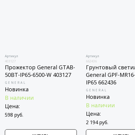
ул
Артикул
662436
жектор General GTAB-
Грунтовый светильник
T-IP65-6500-W 403127
General GPF-MR16-GU10
IP65 662436
ERAL
инка
GENERAL
Новинка
аличии
В наличии
а:
Цена:
руб.
2 194 руб.