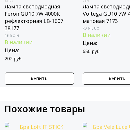
177
7173
ампа светодиодная
Лампа светодиодная
eron GU10 7W 4000K
Voltega GU10 7W 4000
ефлекторная LB-1607
матовая 7173
8177
KANLUX
В наличии
ERON
 наличии
Цена:
ена:
650 руб.
2 руб.
КУПИТЬ
КУПИТЬ
Похожие товары