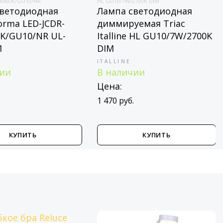
/GU10/NR
HL GU10/7W/2700K DIM
93
одиодная
Лампа светодиодная
Л
a LED-JCDR-
диммируемая Triac
N
U10/NR UL-
Italline HL GU10/7W/2700K
3
DIM
N
Ц
ITALLINE
В наличии
2 
Цена:
1 470 руб.
УПИТЬ
КУПИТЬ