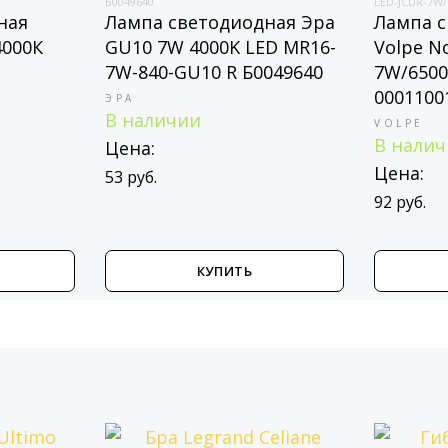
Б0049640
LED-JCDR-7W/6500K
Лампа светодиодная Эра
Лампа свет
К
GU10 7W 4000K LED MR16-
Volpe Norm
7W-840-GU10 R Б0049640
7W/6500K/G
00011001
ЭРА
В наличии
VOLPE
В наличии
Цена:
Цена:
53 руб.
92 руб.
КУПИТЬ
К