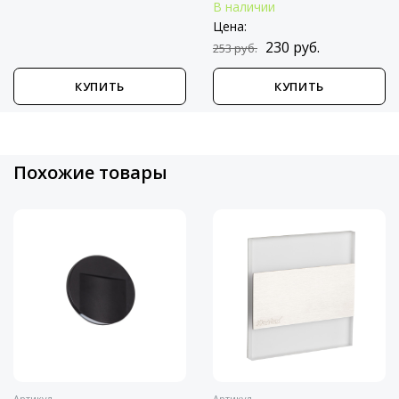
В наличии
Цена:
230 руб.
253 руб.
КУПИТЬ
КУПИТЬ
Похожие товары
Артикул
23110
Подсветка для
лестниц и ступене
Kanlux Sabik Led C
23110
KANLUX
Новинка
Артикул