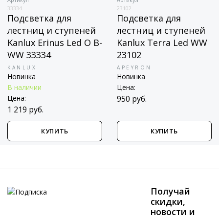
В наличии
23102
Цена:
Подсветка для
1 000 руб.
й
лестниц и ступеней
 B-
Kanlux Terra Led WW
23102
APEYRON
Новинка
Цена:
950 руб.
КУПИТЬ
КУПИТЬ
Получай
скидки,
новости и