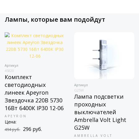
Лампы, которые вам подойдут
Артикул
13531
Лампа светодиодн
Gauss GU5.3 11W
6500K матовая 135
GAUSS
Артикул
В наличии
G25W
Цена:
Лампа подсветки
30
439 руб.
проходных
06
выключателей
Ambrella Volt Light
G25W
AMBRELLA VOLT