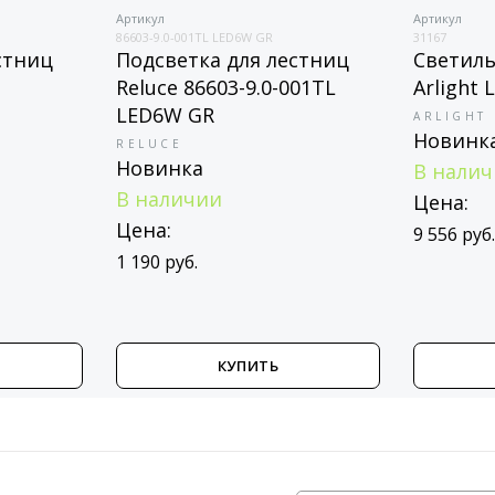
Артикул
Артикул
86603-9.0-001TL LED6W GR
31167
стниц
Подсветка для лестниц
Светиль
1
Reluce 86603-9.0-001TL
Arlight 
LED6W GR
ARLIGHT
Новинк
RELUCE
Новинка
В нали
В наличии
Цена:
Цена:
9 556 руб
1 190 руб.
КУПИТЬ