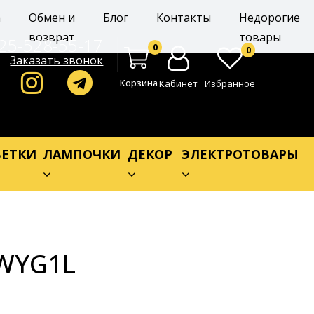
а
Обмен и
Блог
Контакты
Недорогие
возврат
товары
25-528-55-17
0
0
Заказать звонок
Корзина
Кабинет
Избранное
ЕТКИ
ЛАМПОЧКИ
ДЕКОР
ЭЛЕКТРОТОВАРЫ
.WYG1L