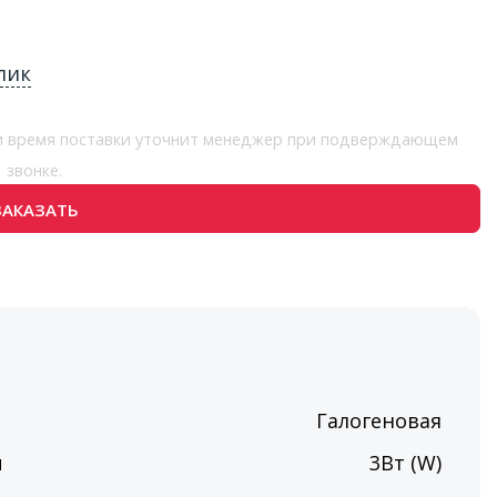
лик
 и время поставки уточнит менеджер при подверждающем
звонке.
ЗАКАЗАТЬ
Галогеновая
ы
3Вт (W)