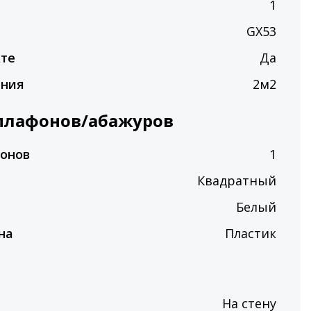
п
1
GX53
кте
Да
ения
2м2
плафонов/абажуров
фонов
1
Квадратный
Белый
на
Пластик
На стену