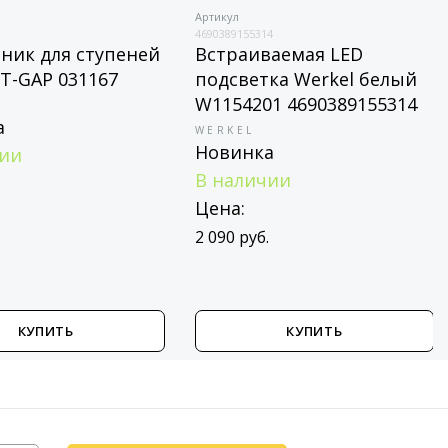
Артикул
4690389155314
ник для ступеней
Встраиваемая LED
LT-GAP 031167
подсветка Werkel белый
W1154201 4690389155314
а
WERKEL
Новинка
чии
В наличии
Цена:
.
2 090 руб.
КУПИТЬ
КУПИТЬ