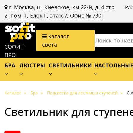
г. Москва, ш. Киевское, км 22-й, д. 4 стр.
Ра
2, пом. 1, Блок Г, этаж 7, Офис № 730Г
Каталог
света
СОФИТ-
ПРО
БРА
ЛЮСТРЫ
СВЕТИЛЬНИКИ
НАСТОЛЬНЫ
Каталог
Бра
Подсветка для лестниц и ступеней
Св
Светильник для ступене