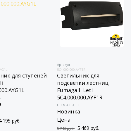
Артикул
AYG1L
5C4.000.000.AYF1R
ник для ступеней
Светильник для
li
подсветки лестниц
.000.AYG1L
Fumagalli Leti
5C4.000.000.AYF1R
LI
а
FUMAGALLI
Новинка
Цена:
4 195 руб.
5 469 руб.
5 746 руб.