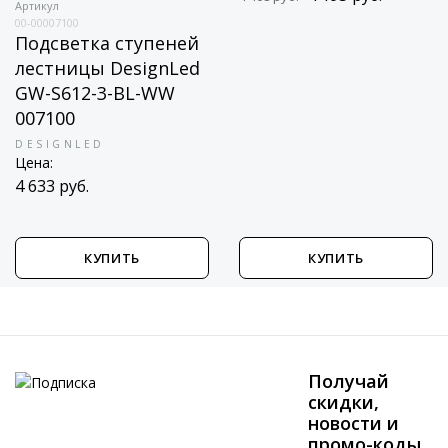
Артикул
2S4.000.000.AYG1L
Светильник для
00-00007100
Подсветка ступеней
ступеней Fumagalli
лестницы DesignLed
2S4.000.000.AYG1L
GW-S612-3-BL-WW
FUMAGALLI
007100
Новинка
Цена:
DESIGNLED
Цена:
4 195 руб.
4 408 руб.
4 633 руб.
КУПИТЬ
КУПИТЬ
Получай
скидки,
новости и
промо-коды