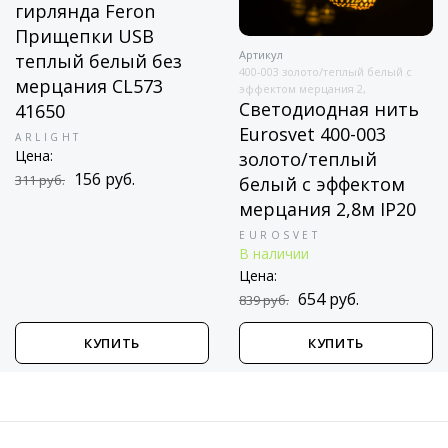
гирлянда Feron
Прищепки USB
Артикул
теплый белый без
400-003 золото/теплый белый с
мерцания CL573
эффектом мерцания 2,
Светодиодная нить
41650
Eurosvet 400-003
ARLIGHT
Цена:
золото/теплый
156 руб.
311 руб.
белый с эффектом
мерцания 2,8м IP20
EUROSVET
В наличии
Цена:
654 руб.
839 руб.
КУПИТЬ
КУПИТЬ