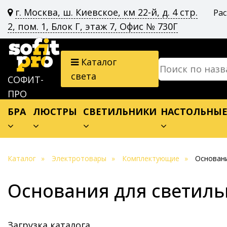
г. Москва, ш. Киевское, км 22-й, д. 4 стр.
Ра
2, пом. 1, Блок Г, этаж 7, Офис № 730Г
Каталог
света
СОФИТ-
ПРО
БРА
ЛЮСТРЫ
СВЕТИЛЬНИКИ
НАСТОЛЬНЫ
Каталог
Электротовары
Комплектующие
Основани
Основания для светил
Загрузка каталога…