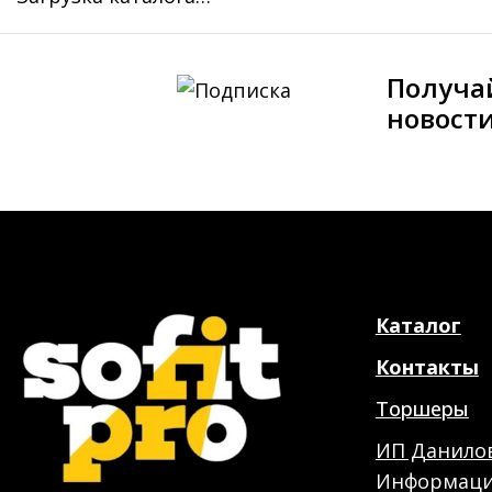
Получа
новост
Каталог
Контакты
Торшеры
ИП Данилов
Информация