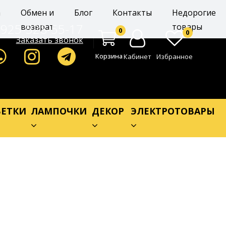
а
Обмен и
Блог
Контакты
Недорогие
-925-528-55-17
возврат
товары
0
0
Заказать звонок
Корзина
Кабинет
Избранное
ЕТКИ
ЛАМПОЧКИ
ДЕКОР
ЭЛЕКТРОТОВАРЫ