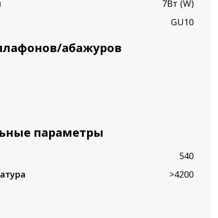
ы
7Вт (W)
GU10
плафонов/абажуров
ьные параметры
540
атура
>4200