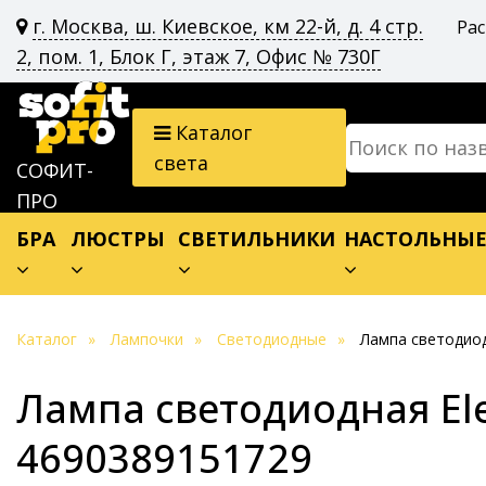
г. Москва, ш. Киевское, км 22-й, д. 4 стр.
Ра
2, пом. 1, Блок Г, этаж 7, Офис № 730Г
Каталог
света
СОФИТ-
ПРО
БРА
ЛЮСТРЫ
СВЕТИЛЬНИКИ
НАСТОЛЬНЫ
Каталог
Лампочки
Светодиодные
Лампа светодиод
Лампа светодиодная El
4690389151729