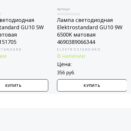
Артикул
5
4690389066344
светодиодная
Лампа светодиодная
standard GU10 5W
Elektrostandard GU10 9W
атовая
6500K матовая
151705
4690389066344
STANDARD
ELEKTROSTANDARD
чии
В наличии
Цена:
356 руб.
КУПИТЬ
КУПИТЬ