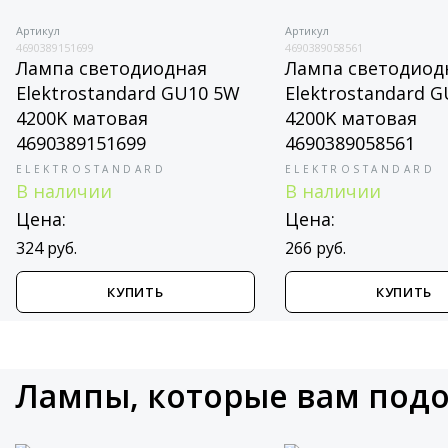
Артикул
Артикул
4690389151699
4690389058561
Лампа светодиодная
Лампа светодиод
Elektrostandard GU10 5W
Elektrostandard 
4200K матовая
4200K матовая
4690389151699
4690389058561
ELEKTROSTANDARD
ELEKTROSTANDARD
В наличии
В наличии
Цена:
Цена:
324 руб.
266 руб.
КУПИТЬ
КУПИТЬ
Лампы, которые вам под