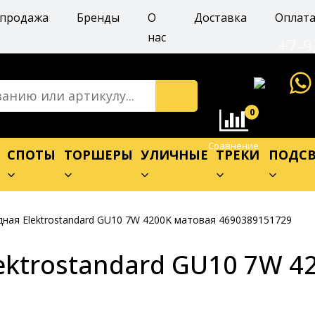
спродажа
Бренды
О
Доставка
Оплат
нас
+7-9
0
Сравнение
Е
СПОТЫ
ТОРШЕРЫ
УЛИЧНЫЕ
ТРЕКИ
ПОДСВ
ная Elektrostandard GU10 7W 4200K матовая 4690389151729
ektrostandard GU10 7W 4