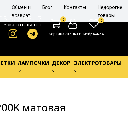
а
Обмен и
Блог
Контакты
Недорогие
возврат
товары
25-528-55-17
0
0
Заказать звонок
Корзина
Кабинет
Избранное
ЕТКИ
ЛАМПОЧКИ
ДЕКОР
ЭЛЕКТРОТОВАРЫ
200K матовая