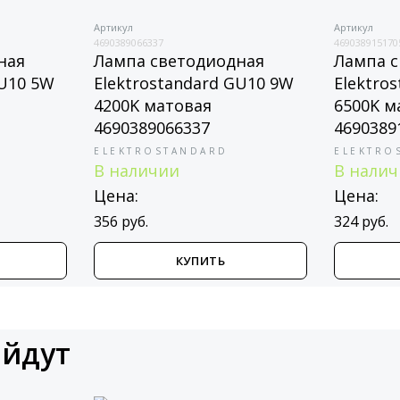
Артикул
Артикул
4690389066337
469038915170
ная
Лампа светодиодная
Лампа 
GU10 5W
Elektrostandard GU10 9W
Elektro
4200K матовая
6500K м
4690389066337
4690389
ELEKTROSTANDARD
ELEKTRO
В наличии
В нали
Цена:
Цена:
356 руб.
324 руб.
КУПИТЬ
ойдут