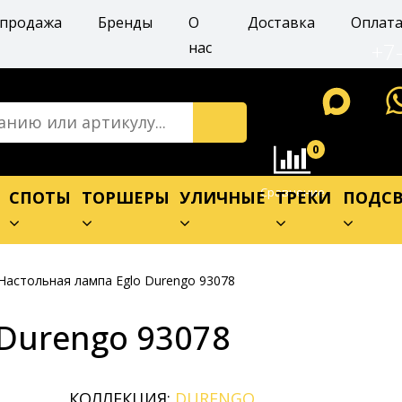
спродажа
Бренды
О
Доставка
Оплат
+7
нас
0
Сравнение
Е
СПОТЫ
ТОРШЕРЫ
УЛИЧНЫЕ
ТРЕКИ
ПОДСВ
Настольная лампа Eglo Durengo 93078
 Durengo 93078
КОЛЛЕКЦИЯ:
DURENGO