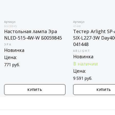
Артикул
Артикул
Б0059845
41448
Настольная лампа Эра
Тестер Arlight SP
NLED-515-4W-W Б0059845
SIX-L227-3W Day40
041448
ЭРА
Новинка
ARLIGHT
Новинка
Цена:
В наличии
771 руб.
Цена:
9 591 руб.
КУПИТЬ
КУПИТЬ