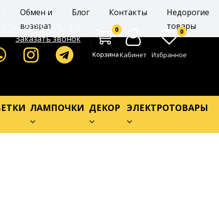
а
Обмен и
Блог
Контакты
Недорогие
-925-528-55-17
возврат
товары
0
0
Заказать звонок
Корзина
Кабинет
Избранное
ЕТКИ
ЛАМПОЧКИ
ДЕКОР
ЭЛЕКТРОТОВАРЫ