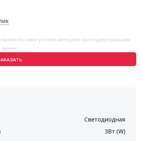
лик
 и время поставки уточнит менеджер при подверждающем
звонке.
ЗАКАЗАТЬ
Светодиодная
ы
3Вт (W)