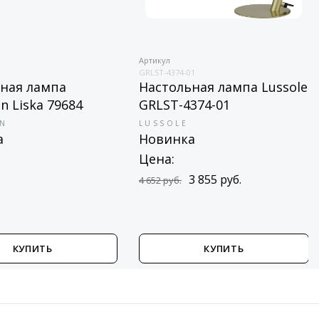
Артикул
GRLST-4374-01
ная лампа
Настольная лампа Lussole
n Liska 79684
GRLST-4374-01
N
LUSSOLE
а
Новинка
Цена:
3 855 руб.
4 652 руб.
КУПИТЬ
КУПИТЬ