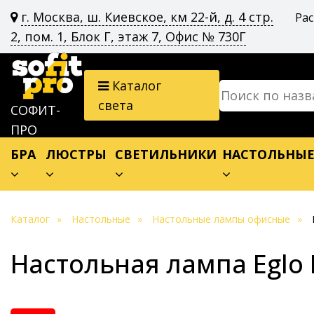
г. Москва, ш. Киевское, км 22-й, д. 4 стр.
Ра
2, пом. 1, Блок Г, этаж 7, Офис № 730Г
Каталог
света
СОФИТ-
ПРО
БРА
ЛЮСТРЫ
СВЕТИЛЬНИКИ
НАСТОЛЬНЫ
Каталог
Настольные
Настольные лампы офисные
Настольная лампа Eglo