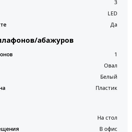
п
3
LED
кте
Да
плафонов/абажуров
фонов
1
Овал
Белый
на
Пластик
На стол
ещения
В офис