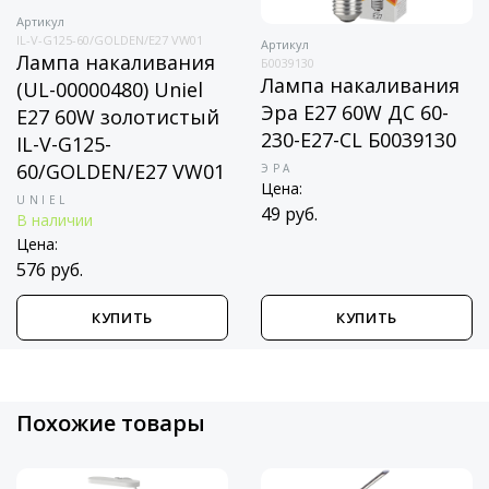
Артикул
IL-V-G125-60/GOLDEN/E27 VW01
Артикул
Лампа накаливания
Б0039130
Лампа накаливания
(UL-00000480) Uniel
Эра E27 60W ДС 60-
E27 60W золотистый
230-E27-CL Б0039130
IL-V-G125-
60/GOLDEN/E27 VW01
ЭРА
Цена:
UNIEL
49 руб.
В наличии
Цена:
576 руб.
КУПИТЬ
КУПИТЬ
Похожие товары