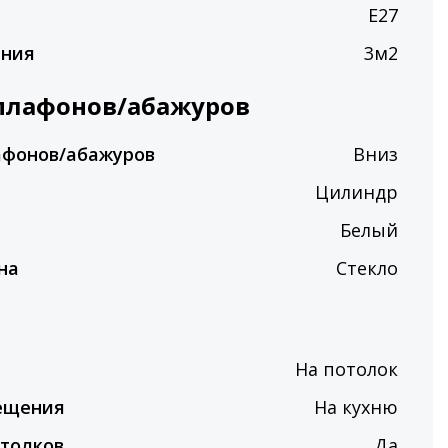
E27
ения
3м2
плафонов/абажуров
афонов/абажуров
Вниз
Цилиндр
Белый
на
Стекло
На потолок
ещения
На кухню
толков
Да