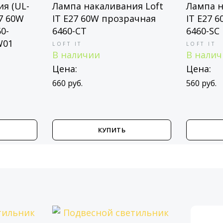
я (UL-
Лампа накаливания Loft
Лампа н
27 60W
IT E27 60W прозрачная
IT E27 
60-
6460-CT
6460-SC
W01
LOFT IT
LOFT IT
В наличии
В нали
Цена:
Цена:
660 руб.
560 руб.
КУПИТЬ