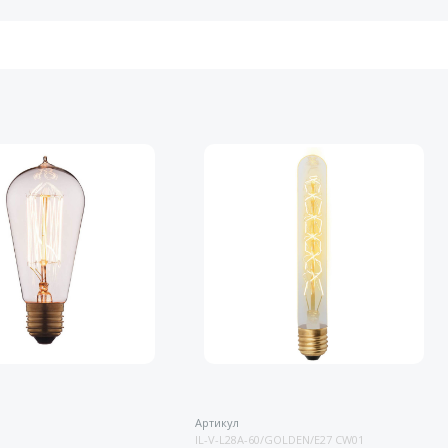
Артикул
IL-V-L28A-60/GOLDEN/E27 CW01