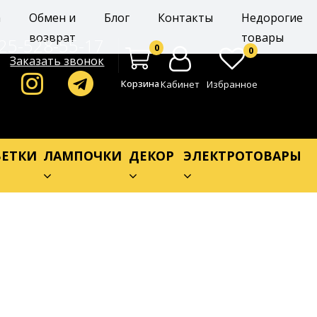
а
Обмен и
Блог
Контакты
Недорогие
возврат
товары
25-528-55-17
0
0
Заказать звонок
Корзина
Кабинет
Избранное
ЕТКИ
ЛАМПОЧКИ
ДЕКОР
ЭЛЕКТРОТОВАРЫ