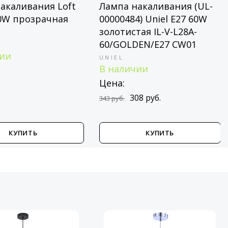
акаливания Loft
Лампа накаливания (UL-
60W прозрачная
00000484) Uniel E27 60W
золотистая IL-V-L28A-
60/GOLDEN/E27 CW01
чии
UNIEL
В наличии
Цена:
308 руб.
343 руб.
КУПИТЬ
КУПИТЬ