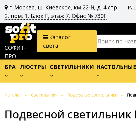
г. Москва, ш. Киевское, км 22-й, д. 4 стр.
Ра
2, пом. 1, Блок Г, этаж 7, Офис № 730Г
Каталог
света
СОФИТ-
ПРО
БРА
ЛЮСТРЫ
СВЕТИЛЬНИКИ
НАСТОЛЬНЫ
Каталог
Светильники
Подвесные светильники
Подв
Подвесной светильник E