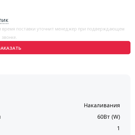
лик
 и время поставки уточнит менеджер при подверждающем
звонке.
ЗАКАЗАТЬ
Накаливания
ы
60Вт (W)
п
1