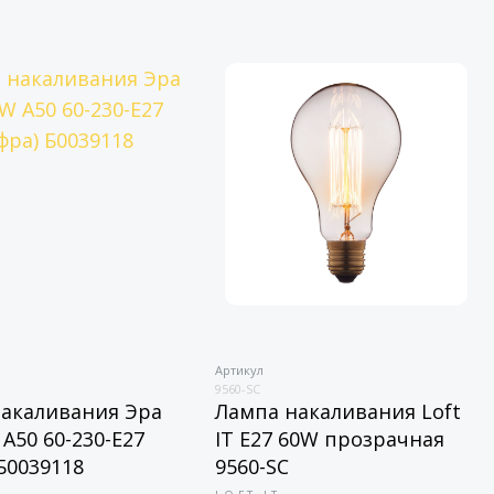
Артикул
9560-SC
акаливания Эра
Лампа накаливания Loft
 A50 60-230-E27
IT E27 60W прозрачная
 Б0039118
9560-SC