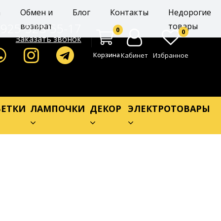
а
Обмен и
Блог
Контакты
Недорогие
-925-528-55-17
возврат
товары
0
0
Заказать звонок
Корзина
Кабинет
Избранное
ЕТКИ
ЛАМПОЧКИ
ДЕКОР
ЭЛЕКТРОТОВАРЫ