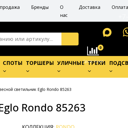
спродажа
Бренды
О
Доставка
Оплат
+7
нас
0
Сравнение
Е
СПОТЫ
ТОРШЕРЫ
УЛИЧНЫЕ
ТРЕКИ
ПОДСВ
весной светильник Eglo Rondo 85263
Eglo Rondo 85263
КОЛЛЕКЦИЯ:
RONDO