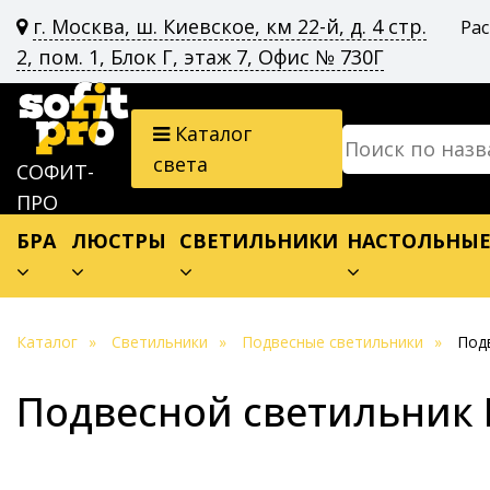
г. Москва, ш. Киевское, км 22-й, д. 4 стр.
Ра
2, пом. 1, Блок Г, этаж 7, Офис № 730Г
Каталог
света
СОФИТ-
ПРО
БРА
ЛЮСТРЫ
СВЕТИЛЬНИКИ
НАСТОЛЬНЫ
Каталог
Светильники
Подвесные светильники
Под
Подвесной светильник 