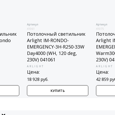
Артикул
Артикул
41061
41075
ильник
Потолочный светильник
Потоло
Rondo
Arlight IM-RONDO-
Arlight
EMERGENCY-3H-R250-33W
EMERGE
Day4000 (WH, 120 deg,
Warm300
230V) 041061
230V) 0
ARLIGHT
ARLIGHT
Цена:
Цена:
18 928 руб.
42 859 ру
КУПИТЬ