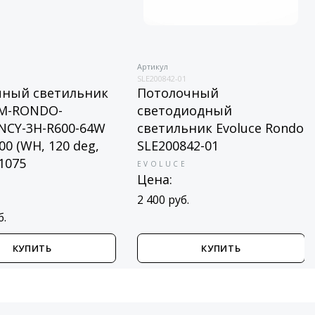
Артикул
SLE200842-01
чный светильник
Потолочный
 IM-RONDO-
светодиодный
NCY-3H-R600-64W
светильник Evoluce Rondo
0 (WH, 120 deg,
SLE200842-01
41075
EVOLUCE
Цена:
2 400 руб.
б.
КУПИТЬ
КУПИТЬ