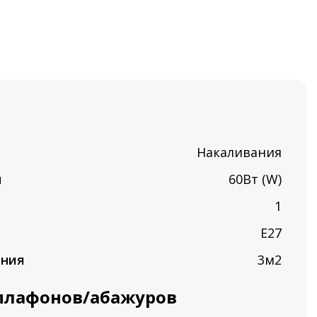
Накаливания
ы
60Вт (W)
п
1
E27
ения
3м2
плафонов/абажуров