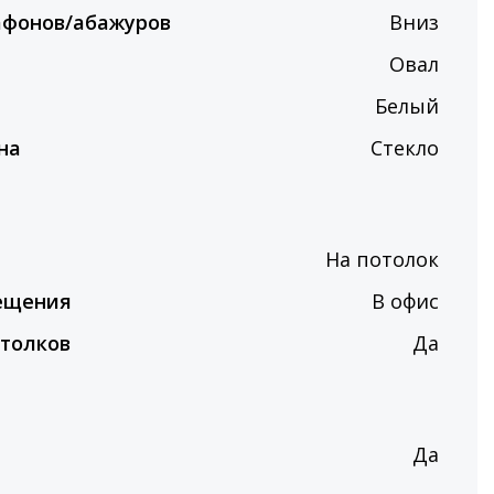
афонов/абажуров
Вниз
Овал
Белый
на
Стекло
На потолок
ещения
В офис
толков
Да
Да