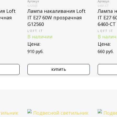
Артикул
Артикул
G12560
6460-CT
я Loft
Лампа накаливания Loft
Лампа н
ачная
IT E27 60W прозрачная
IT E27 
G12560
6460-CT
LOFT IT
LOFT IT
В наличии
В нали
Цена:
Цена:
910 руб.
660 руб.
КУПИТЬ