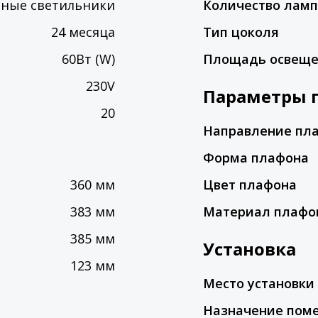
сные светильники
Количество лам
24 месяца
Тип цоколя
60Вт (W)
Площадь освещ
230V
Параметры 
20
Направление пл
Форма плафона
360 мм
Цвет плафона
383 мм
Материал плафо
385 мм
Установка
123 мм
Место установки
Назначение пом