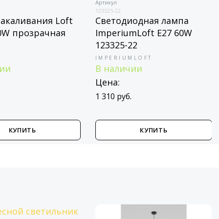
Артикул
123325-22
акаливания Loft
Светодиодная лампа
60W прозрачная
ImperiumLoft E27 60W
123325-22
IMPERIUMLOFT
чии
В наличии
Цена:
1 310 руб.
КУПИТЬ
КУПИТЬ