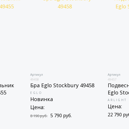
Артикул
Артикул
49458
49457
льник
Бра Eglo Stockbury 49458
Подвес
455
Eglo St
EGLO
Новинка
ARLIGHT
Цена:
Цена:
22 790 ру
5 790 руб.
8 190 руб.