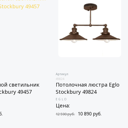
Артикул
49824
ной светильник
Потолочная люстра Eglo
ockbury 49457
Stockbury 49824
EGLO
Цена:
б.
10 890 руб.
12 590 руб.