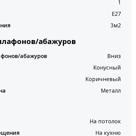
п
1
E27
ения
3м2
плафонов/абажуров
афонов/абажуров
Вниз
Конусный
Коричневый
на
Металл
На потолок
ещения
На кухню