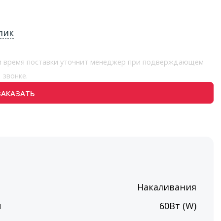
лик
 и время поставки уточнит менеджер при подверждающем
звонке.
ЗАКАЗАТЬ
Накаливания
ы
60Вт (W)