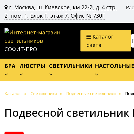
г. Москва, ш. Киевское, км 22-й, д. 4 стр.
Ра
2, пом. 1, Блок Г, этаж 7, Офис № 730Г
Каталог
света
СОФИТ-ПРО
БРА
ЛЮСТРЫ
СВЕТИЛЬНИКИ
НАСТОЛЬНЫ
Каталог
Светильники
Подвесные светильники
Подв
Подвесной светильник E