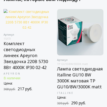
Артикул
15373
Комплект
светодиодных
линеек Apeyron
Артикул
Звездочка 220В 5730
TP GU10/8W/3000K matt
8Вт 4000К IP30 02-42
Лампа светодиодная
APEYRON
Italline GU10 8W
В наличии
3000K матовая TP
Цена:
GU10/8W/3000K matt
217 руб.
368 руб.
ITALLINE
Цена:
290 руб.
320 руб.