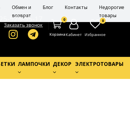
а
Обмен и
Блог
Контакты
Недорогие
возврат
товары
25-528-55-17
0
0
Заказать звонок
Корзина
Кабинет
Избранное
ЕТКИ
ЛАМПОЧКИ
ДЕКОР
ЭЛЕКТРОТОВАРЫ