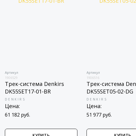
Артикул
Артикул
1906529
1906516
Трек-система Denkirs
Трек-система Den
DK55SET17-01-BR
DK55SET05-02-DG
DENKIRS
DENKIRS
Цена:
Цена:
61 182 руб.
51 977 руб.
КУПИТЬ
КУПИТЬ