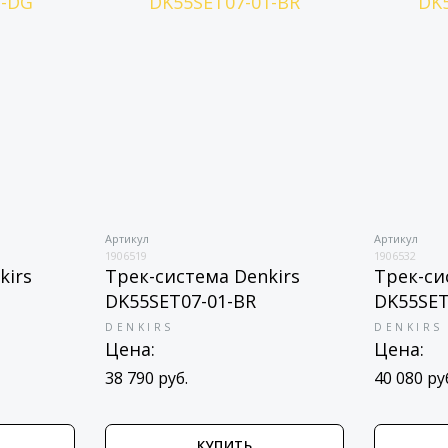
Артикул
Артикул
1906519
1906532
kirs
Трек-система Denkirs
Трек-си
DK55SET07-01-BR
DK55SET
DENKIRS
DENKIRS
Цена:
Цена:
38 790 руб.
40 080 ру
КУПИТЬ