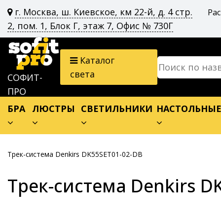
г. Москва, ш. Киевское, км 22-й, д. 4 стр.
Ра
2, пом. 1, Блок Г, этаж 7, Офис № 730Г
Каталог
света
СОФИТ-
ПРО
БРА
ЛЮСТРЫ
СВЕТИЛЬНИКИ
НАСТОЛЬНЫ
Трек-система Denkirs DK55SET01-02-DB
Трек-система Denkirs D