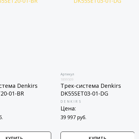
Артикул
1899509
стема Denkirs
Трек-система Denkirs
20-01-BR
DK55SET03-01-DG
DENKIRS
Цена:
б.
39 997 руб.
КУПИТЬ
КУПИТЬ