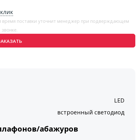
 клик
 и время поставки уточнит менеджер при подверждающем
звонке.
ЗАКАЗАТЬ
LED
встроенный светодиод
плафонов/абажуров