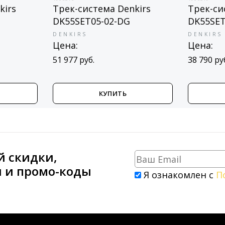
kirs
Трек-система Denkirs
Трек-си
DK55SET05-02-DG
DK55SET
DENKIRS
DENKIRS
Цена:
Цена:
51 977 руб.
38 790 ру
КУПИТЬ
й скидки,
и и промо-коды
Я ознакомлен с
П