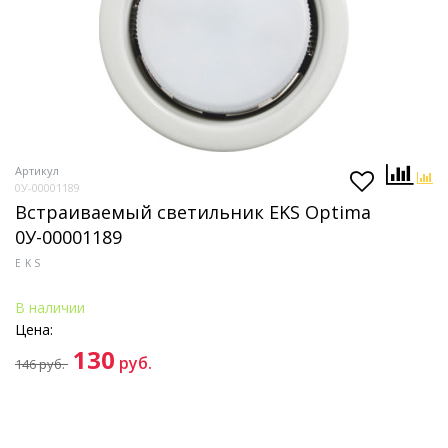
Артикул
0У-00001189
Встраиваемый светильник EKS Optima
0У-00001189
EKS
В наличии
Цена:
130
руб.
146
руб.