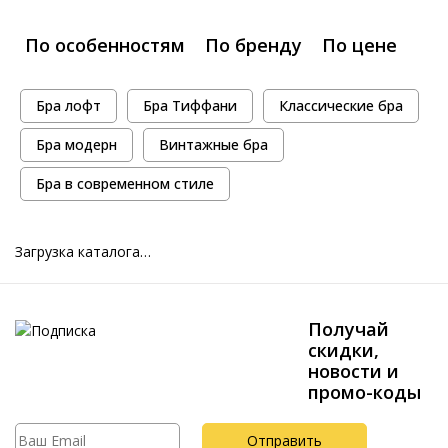
По особенностям
По бренду
По цене
Бра лофт
Бра Тиффани
Классические бра
Бра модерн
Винтажные бра
Бра в современном стиле
Загрузка каталога…
Получай
скидки,
новости и
промо-коды