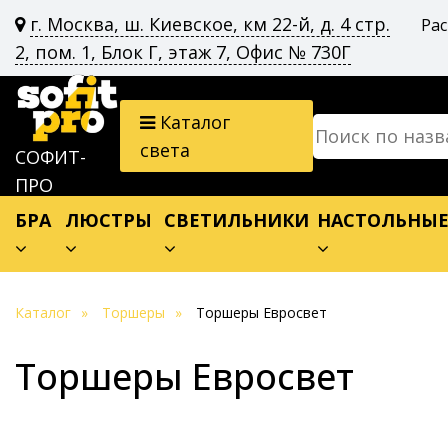
г. Москва, ш. Киевское, км 22-й, д. 4 стр.
Ра
2, пом. 1, Блок Г, этаж 7, Офис № 730Г
Каталог
света
СОФИТ-
ПРО
БРА
ЛЮСТРЫ
СВЕТИЛЬНИКИ
НАСТОЛЬНЫ
Каталог
Торшеры
Торшеры Евросвет
Торшеры Евросвет