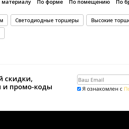
 материалу
По форме
По помещению
По б
ом
Светодиодные торшеры
Высокие торш
й скидки,
и и промо-коды
Я ознакомлен с
П