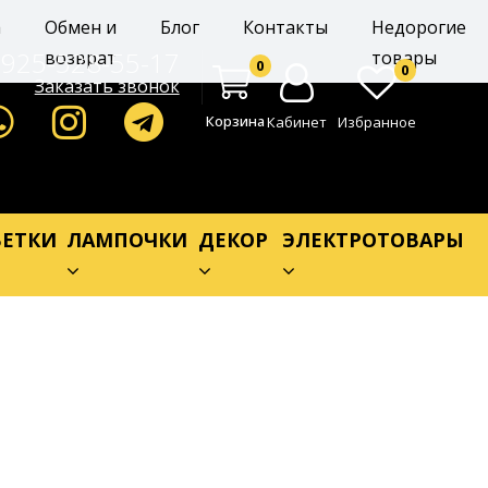
а
Обмен и
Блог
Контакты
Недорогие
-925-528-55-17
возврат
товары
0
0
Заказать звонок
Корзина
Кабинет
Избранное
ЕТКИ
ЛАМПОЧКИ
ДЕКОР
ЭЛЕКТРОТОВАРЫ