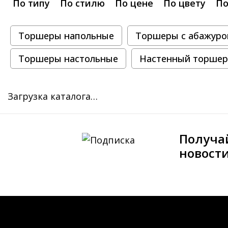
По типу
По стилю
По цене
По цвету
По
Торшеры напольные
Торшеры с абажур
Торшеры настольные
Настенный торшер
Загрузка каталога…
Получа
новост