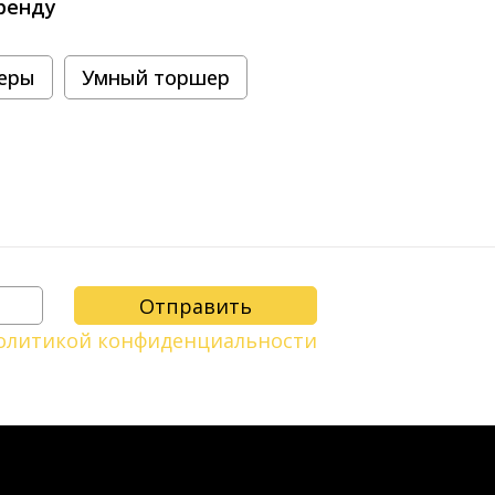
ренду
еры
Умный торшер
олитикой конфиденциальности