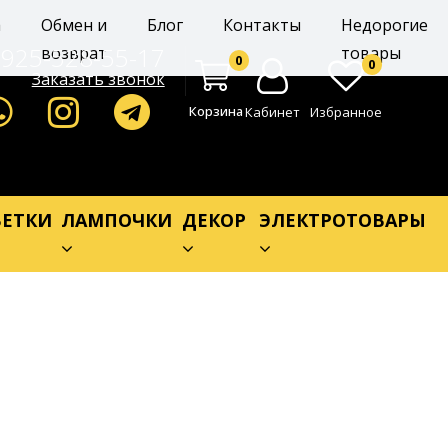
а
Обмен и
Блог
Контакты
Недорогие
-925-528-55-17
возврат
товары
0
0
Заказать звонок
Корзина
Кабинет
Избранное
ЕТКИ
ЛАМПОЧКИ
ДЕКОР
ЭЛЕКТРОТОВАРЫ