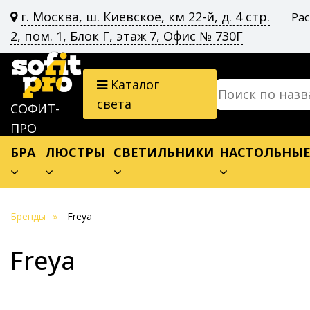
г. Москва, ш. Киевское, км 22-й, д. 4 стр.
Ра
2, пом. 1, Блок Г, этаж 7, Офис № 730Г
Каталог
света
СОФИТ-
ПРО
БРА
ЛЮСТРЫ
СВЕТИЛЬНИКИ
НАСТОЛЬНЫ
Бренды
Freya
Freya