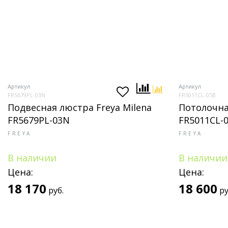
Артикул
Артикул
FR5679PL-03N
FR5011CL-05B
Подвесная люстра Freya Milena
Потолочна
FR5679PL-03N
FR5011CL-
FREYA
FREYA
В наличии
В наличии
Цена:
Цена:
18 170
18 600
руб.
ру