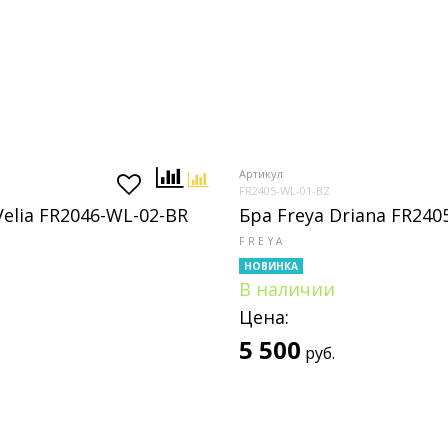
Артикул
FR2405-WL-01-BZ
Velia FR2046-WL-02-BR
Бра Freya Driana FR240
FREYA
НОВИНКА
В наличии
Цена:
5 500
руб.