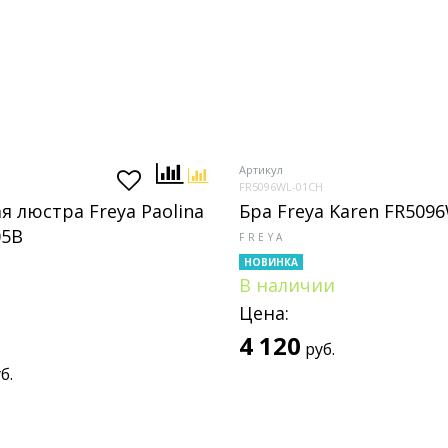
Артикул
FR5096WL-01CH
я люстра Freya Paolina
Бра Freya Karen FR509
05B
FREYA
НОВИНКА
В наличии
Цена:
4 120
руб.
б.