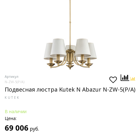
Артикул
N-ZW-5(P/A)
Подвесная люстра Kutek N Abazur N-ZW-5(P/A)
KUTEK
В наличии
Цена:
69 006
руб.