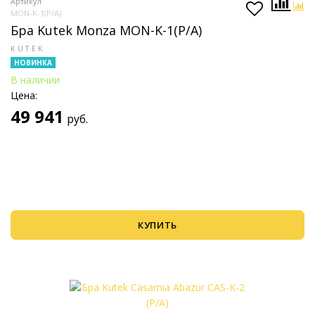
Артикул
MON-K-1(P/A)
Бра Kutek Monza MON-K-1(P/A)
KUTEK
НОВИНКА
В наличии
Цена:
49 941
руб.
КУПИТЬ