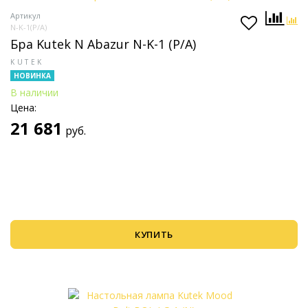
Артикул
N-K-1(P/A)
Бра Kutek N Abazur N-K-1 (P/A)
KUTEK
НОВИНКА
В наличии
Цена:
21 681
руб.
КУПИТЬ