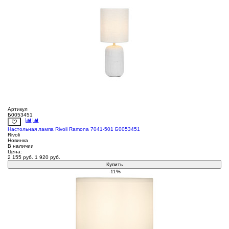
Артикул
Б0053451
Настольная лампа Rivoli Ramona 7041-501 Б0053451
Rivoli
Новинка
В наличии
Цена:
2 155
руб.
1 920
руб.
Купить
-11%