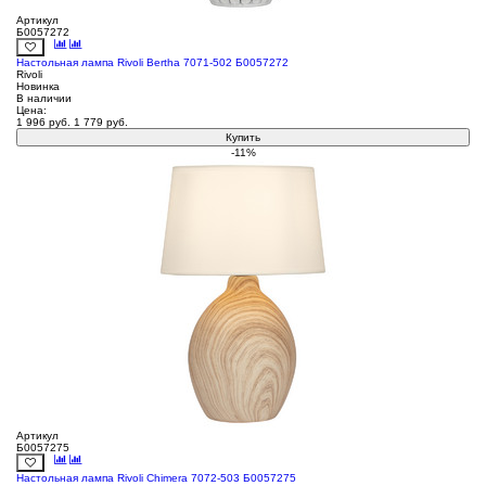
Артикул
Б0057272
Настольная лампа Rivoli Bertha 7071-502 Б0057272
Rivoli
Новинка
В наличии
Цена:
1 996
руб.
1 779
руб.
Купить
-11%
Артикул
Б0057275
Настольная лампа Rivoli Chimera 7072-503 Б0057275