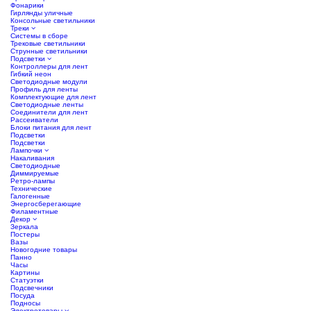
Фонарики
Гирлянды уличные
Консольные светильники
Треки
Системы в сборе
Трековые светильники
Струнные светильники
Подсветки
Контроллеры для лент
Гибкий неон
Светодиодные модули
Профиль для ленты
Комплектующие для лент
Светодиодные ленты
Соединители для лент
Рассеиватели
Блоки питания для лент
Подсветки
Подсветки
Лампочки
Накаливания
Светодиодные
Диммируемые
Ретро-лампы
Технические
Галогенные
Энергосберегающие
Филаментные
Декор
Зеркала
Постеры
Вазы
Новогодние товары
Панно
Часы
Картины
Статуэтки
Подсвечники
Посуда
Подносы
Электротовары