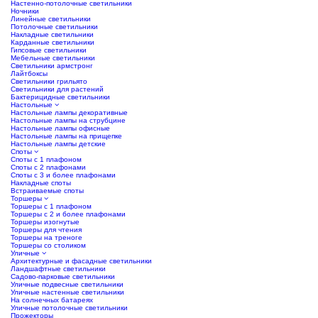
Настенно-потолочные светильники
Ночники
Линейные светильники
Потолочные светильники
Накладные светильники
Карданные светильники
Гипсовые светильники
Мебельные светильники
Светильники армстронг
Лайтбоксы
Светильники грильято
Светильники для растений
Бактерицидные светильники
Настольные
Настольные лампы декоративные
Настольные лампы на струбцине
Настольные лампы офисные
Настольные лампы на прищепке
Настольные лампы детские
Споты
Споты с 1 плафоном
Споты с 2 плафонами
Споты с 3 и более плафонами
Накладные споты
Встраиваемые споты
Торшеры
Торшеры с 1 плафоном
Торшеры с 2 и более плафонами
Торшеры изогнутые
Торшеры для чтения
Торшеры на треноге
Торшеры со столиком
Уличные
Архитектурные и фасадные светильники
Ландшафтные светильники
Садово-парковые светильники
Уличные подвесные светильники
Уличные настенные светильники
На солнечных батареях
Уличные потолочные светильники
Прожекторы