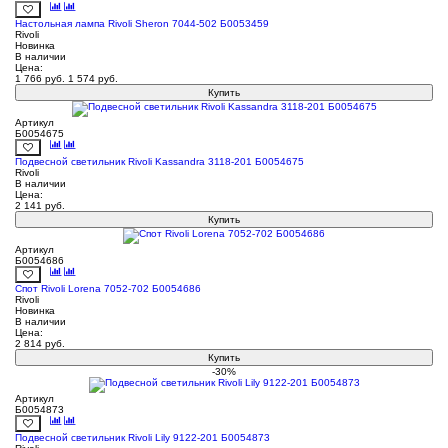
Настольная лампа Rivoli Sheron 7044-502 Б0053459
Rivoli
Новинка
В наличии
Цена:
1 766
руб.
1 574
руб.
Купить
Артикул
Б0054675
Подвесной светильник Rivoli Kassandra 3118-201 Б0054675
Rivoli
В наличии
Цена:
2 141
руб.
Купить
Артикул
Б0054686
Спот Rivoli Lorena 7052-702 Б0054686
Rivoli
Новинка
В наличии
Цена:
2 814
руб.
Купить
-30%
Артикул
Б0054873
Подвесной светильник Rivoli Lily 9122-201 Б0054873