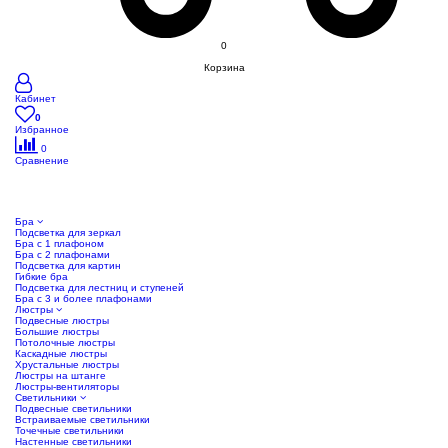
0
Корзина
Кабинет
0
Избранное
0
Сравнение
Бра
Подсветка для зеркал
Бра с 1 плафоном
Бра с 2 плафонами
Подсветка для картин
Гибкие бра
Подсветка для лестниц и ступеней
Бра с 3 и более плафонами
Люстры
Подвесные люстры
Большие люстры
Потолочные люстры
Каскадные люстры
Хрустальные люстры
Люстры на штанге
Люстры-вентиляторы
Светильники
Подвесные светильники
Встраиваемые светильники
Точечные светильники
Настенные светильники