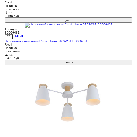
Rivoli
Новинка
В наличии
Цена:
3 196
руб.
Купить
Артикул
Б0066481
Настенный светильник Rivoli Liliana 6169-201 Б0066481
Rivoli
Новинка
В наличии
Цена:
3 471
руб.
Купить