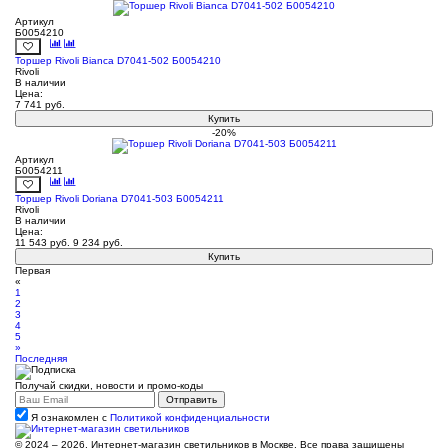
Артикул
Б0054210
Торшер Rivoli Bianca D7041-502 Б0054210
Rivoli
В наличии
Цена:
7 741
руб.
Купить
-20%
Артикул
Б0054211
Торшер Rivoli Doriana D7041-503 Б0054211
Rivoli
В наличии
Цена:
11 543
руб.
9 234
руб.
Купить
Первая
«
1
2
3
4
5
»
Последняя
Получай скидки, новости и промо-коды
Я ознакомлен с
Политикой конфиденциальности
© 2024 – 2026. Интернет-магазин светильников в Москве. Все права защищены