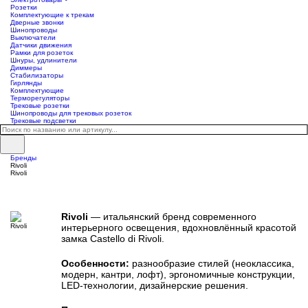
Розетки
Комплектующие к трекам
Дверные звонки
Шинопроводы
Выключатели
Датчики движения
Рамки для розеток
Шнуры, удлинители
Диммеры
Стабилизаторы
Гирлянды
Комплектующие
Терморегуляторы
Трековые розетки
Шинопроводы для трековых розеток
Трековые подсветки
Бренды
Rivoli
Rivoli
Rivoli
— итальянский бренд современного
интерьерного освещения, вдохновлённый красотой
замка Castello di Rivoli.
Особенности:
разнообразие стилей (неоклассика,
модерн, кантри, лофт), эргономичные конструкции,
LED-технологии, дизайнерские решения.