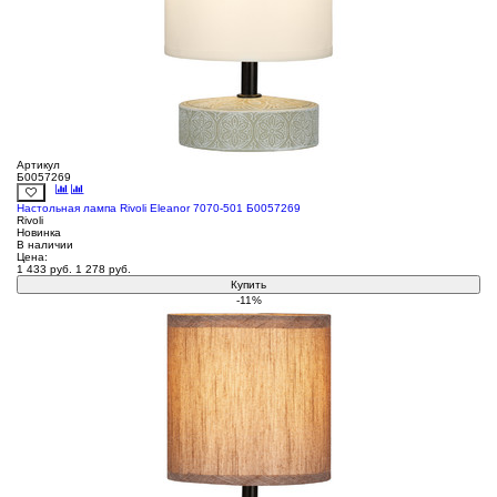
Артикул
Б0057269
Настольная лампа Rivoli Eleanor 7070-501 Б0057269
Rivoli
Новинка
В наличии
Цена:
1 433
руб.
1 278
руб.
Купить
-11%