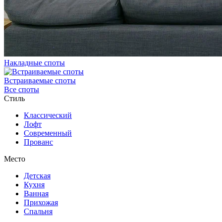
Накладные споты
Встраиваемые споты
Все споты
Стиль
Классический
Лофт
Современный
Прованс
Место
Детская
Кухня
Ванная
Прихожая
Спальня