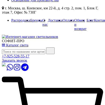
Освещение для производства
г. Москва, ш. Киевское, км 22-й, д. 4 стр. 2, пом. 1, Блок Г,
этаж 7, Офис № 730Г
Распродажа
Бренды
О
Доставка
Оплата
Обмен
Блог
Конта
нас
и
возврат
СОФИТ-ПРО
Каталог света
+7-925-528-55-17
Заказать звонок