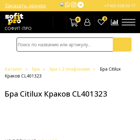
Заказать звонок
+7-925-528-55-17
0
0
СОФИТ-ПРО
Каталог
Бра
Бра с 2 плафонами
Бра Citilux
Краков CL401323
Бра Citilux Краков CL401323