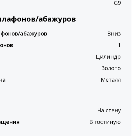
G9
плафонов/абажуров
афонов/абажуров
Вниз
фонов
1
Цилиндр
Золото
на
Металл
На стену
ещения
В гостиную