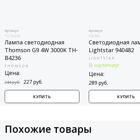
Артикул
Артикул
TH-B4236
940482
Лампа светодиодная
Светодиодная ла
Thomson G9 4W 3000K TH-
Lightstar 940482
B4236
LIGHTSTAR
В наличии
THOMSON
Цена:
Цена:
227 руб.
244 руб.
289 руб.
КУПИТЬ
КУПИТЬ
Похожие товары