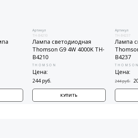
Артикул
Артикул
TH-B4210
TH-B4237
мпа
Лампа светодиодная
Лампа с
Thomson G9 4W 4000K TH-
Thomson
B4210
B4237
THOMSON
THOMSO
Цена:
Цена:
244 руб.
2
244 руб.
КУПИТЬ