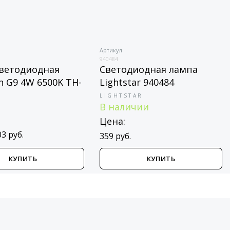
Артикул
940484
ветодиодная
Светодиодная лампа
 G9 4W 6500K TH-
Lightstar 940484
LIGHTSTAR
В наличии
N
Цена:
03 руб.
359 руб.
КУПИТЬ
КУПИТЬ