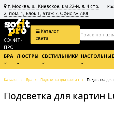
г. Москва, ш. Киевское, км 22-й, д. 4 стр.
Ра
2, пом. 1, Блок Г, этаж 7, Офис № 730Г
Каталог
света
СОФИТ-
ПРО
БРА
ЛЮСТРЫ
СВЕТИЛЬНИКИ
НАСТОЛЬНЫ
Каталог
Бра
Подсветка для картин
Подсветка для 
Подсветка для картин L