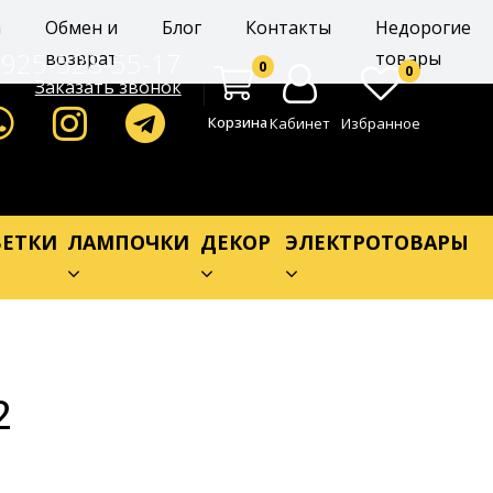
а
Обмен и
Блог
Контакты
Недорогие
-925-528-55-17
возврат
товары
0
0
Заказать звонок
Корзина
Кабинет
Избранное
ЕТКИ
ЛАМПОЧКИ
ДЕКОР
ЭЛЕКТРОТОВАРЫ
2