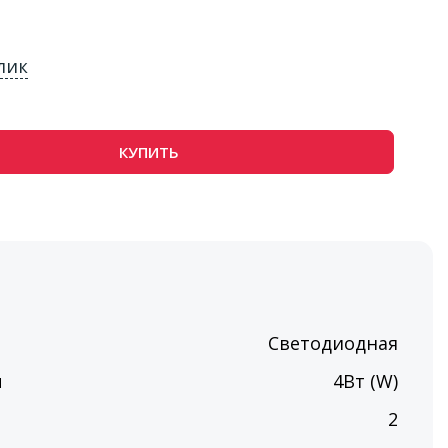
лик
КУПИТЬ
Светодиодная
ы
4Вт (W)
п
2