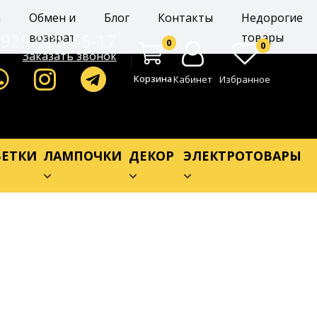
а
Обмен и
Блог
Контакты
Недорогие
-925-528-55-17
возврат
товары
0
0
Заказать звонок
Корзина
Кабинет
Избранное
ЕТКИ
ЛАМПОЧКИ
ДЕКОР
ЭЛЕКТРОТОВАРЫ