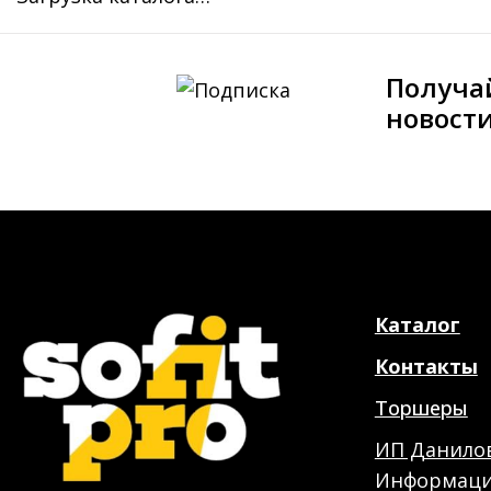
Получа
новост
Каталог
Контакты
Торшеры
ИП Данилов
Информация