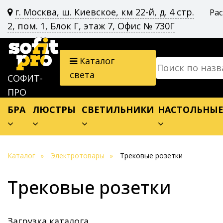
г. Москва, ш. Киевское, км 22-й, д. 4 стр.
Ра
2, пом. 1, Блок Г, этаж 7, Офис № 730Г
Каталог
света
СОФИТ-
ПРО
БРА
ЛЮСТРЫ
СВЕТИЛЬНИКИ
НАСТОЛЬНЫ
Каталог
Электротовары
Трековые розетки
Трековые розетки
Загрузка каталога…