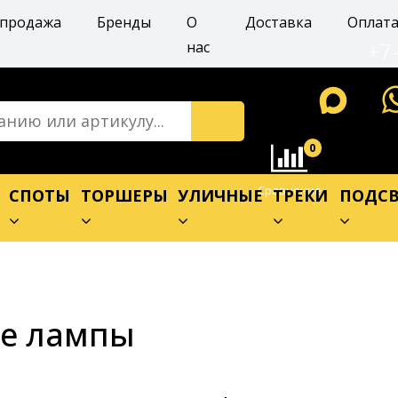
спродажа
Бренды
О
Доставка
Оплат
+7
нас
0
Сравнение
Е
СПОТЫ
ТОРШЕРЫ
УЛИЧНЫЕ
ТРЕКИ
ПОДСВ
ые лампы