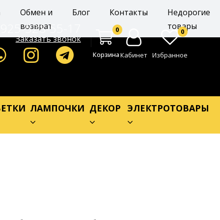
а
Обмен и
Блог
Контакты
Недорогие
-925-528-55-17
возврат
товары
0
0
Заказать звонок
Корзина
Кабинет
Избранное
ЕТКИ
ЛАМПОЧКИ
ДЕКОР
ЭЛЕКТРОТОВАРЫ