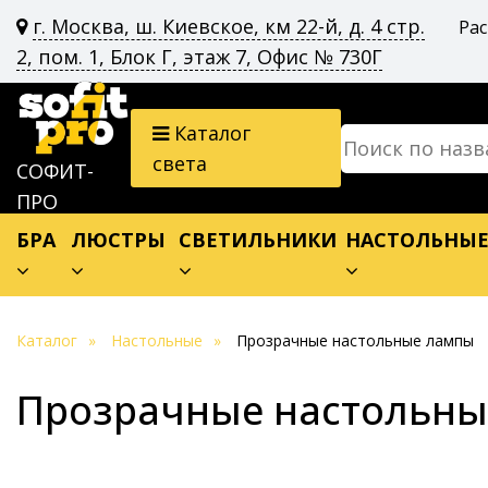
г. Москва, ш. Киевское, км 22-й, д. 4 стр.
Ра
2, пом. 1, Блок Г, этаж 7, Офис № 730Г
Каталог
света
СОФИТ-
ПРО
БРА
ЛЮСТРЫ
СВЕТИЛЬНИКИ
НАСТОЛЬНЫ
Каталог
Настольные
Прозрачные настольные лампы
Прозрачные настольн