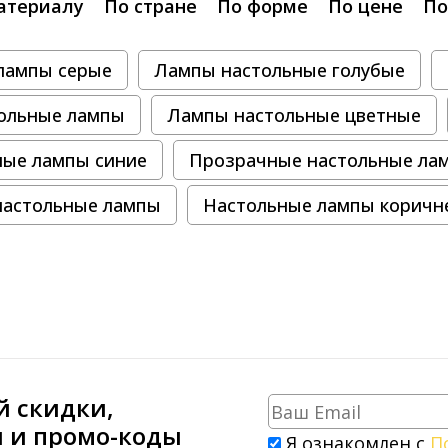
атериалу
По стране
По форме
По цене
По
лампы серые
Лампы настольные голубые
ольные лампы
Лампы настольные цветные
ные лампы синие
Прозрачные настольные ла
настольные лампы
Настольные лампы коричн
й скидки,
и и промо-коды
Я ознакомлен с
П