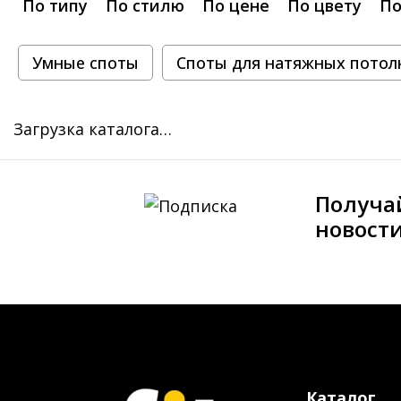
По типу
По стилю
По цене
По цвету
По
Умные споты
Споты для натяжных потол
Загрузка каталога…
Получа
новост
Каталог