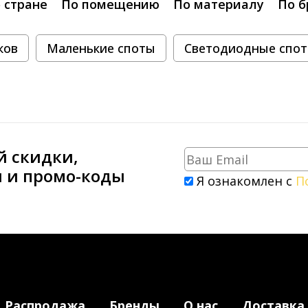
 стране
По помещению
По материалу
По б
ков
Маленькие споты
Светодиодные спо
й скидки,
и и промо-коды
Я ознакомлен с
П
Распродажа
Бренды
О нас
Доставка