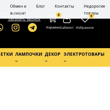
а
Обмен и
Блог
Контакты
Недорогие
-925-528-55-17
возврат
товары
0
0
Заказать звонок
Корзина
Кабинет
Избранное
ЕТКИ
ЛАМПОЧКИ
ДЕКОР
ЭЛЕКТРОТОВАРЫ