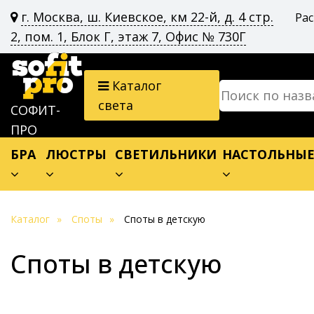
г. Москва, ш. Киевское, км 22-й, д. 4 стр.
Ра
2, пом. 1, Блок Г, этаж 7, Офис № 730Г
Каталог
света
СОФИТ-
ПРО
БРА
ЛЮСТРЫ
СВЕТИЛЬНИКИ
НАСТОЛЬНЫ
Каталог
Споты
Споты в детскую
Споты в детскую