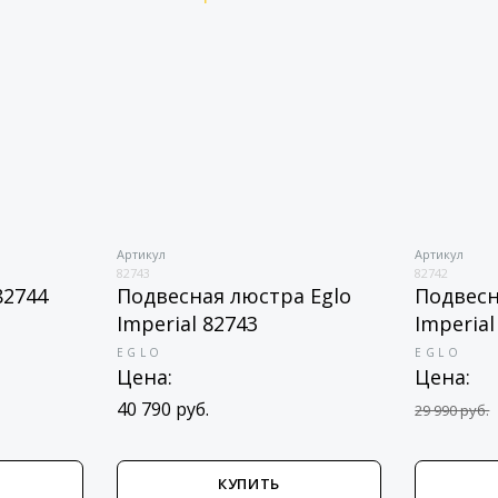
Артикул
Артикул
82743
82742
82744
Подвесная люстра Eglo
Подвесн
Imperial 82743
Imperial
EGLO
EGLO
Цена:
Цена:
40 790 руб.
29 990 руб.
КУПИТЬ