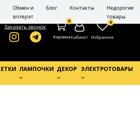
а
Обмен и
Блог
Контакты
Недорогие
возврат
товары
25-528-55-17
0
0
Заказать звонок
Корзина
Кабинет
Избранное
ЕТКИ
ЛАМПОЧКИ
ДЕКОР
ЭЛЕКТРОТОВАРЫ