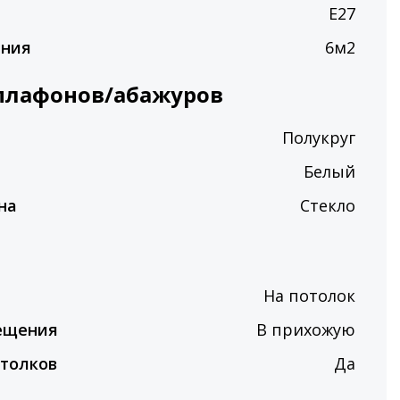
E27
ения
6м2
плафонов/абажуров
Полукруг
Белый
на
Стекло
На потолок
ещения
В прихожую
толков
Да