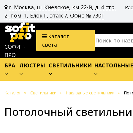
г. Москва, ш. Киевское, км 22-й, д. 4 стр.
Ра
2, пом. 1, Блок Г, этаж 7, Офис № 730Г
Каталог
света
СОФИТ-
ПРО
БРА
ЛЮСТРЫ
СВЕТИЛЬНИКИ
НАСТОЛЬНЫ
Каталог
Светильники
Накладные светильники
Пото
Потолочный светильник 