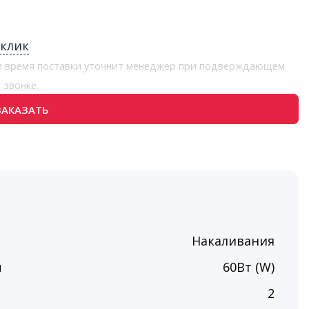
 клик
 и время поставки уточнит менеджер при подверждающем
звонке.
ЗАКАЗАТЬ
Накаливания
ы
60Вт (W)
п
2