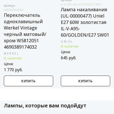
IL-V-A95-60/GOLDEN/E27 SW01
Артикул
Лампа накаливания
4690390000000
Переключатель
(UL-00000477) Uniel
одноклавишный
E27 60W золотистая
Werkel Vintage
IL-V-A95-
черный матовый/
60/GOLDEN/E27 SW01
хром W5812051
UNIEL
4690389174032
В наличии
Цена:
WERKEL
645 руб.
В наличии
Цена:
1 770 руб.
КУПИТЬ
КУПИТЬ
Лампы, которые вам подойдут