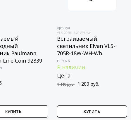
Артикул
VLS-705R-18W-WH-Wh
ваемый
Встраиваемый
иодный
светильник Elvan VLS-
ник Paulmann
705R-18W-WH-Wh
 Line Coin 92839
ELVAN
В наличии
N
Цена:
б.
1 200 руб.
1 440 руб.
КУПИТЬ
КУПИТЬ