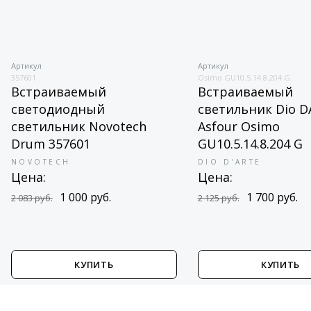
Артикул
Артикул
357601
Osimo GU10.5.14.8.204 G
Встраиваемый
Встраиваемый
светодиодный
светильник Dio D
светильник Novotech
Asfour Osimo
Drum 357601
GU10.5.14.8.204 G
NOVOTECH
DIO D'ARTE
Цена:
Цена:
1 000 руб.
1 700 руб.
2 083 руб.
2 125 руб.
КУПИТЬ
КУПИТЬ