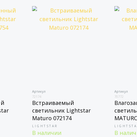
Артикул
Артикул
72174
70772
ый
Встраиваемый
Влагоз
tar
светильник Lightstar
светиль
Maturo 072174
MATURO
LIGHTSTAR
LIGHTST
В наличии
В нали