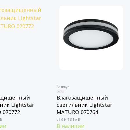
Артикул
70764
ащищенный
Влагозащищенный
ник Lightstar
светильник Lightstar
 070772
MATURO 070764
AR
LIGHTSTAR
чии
В наличии