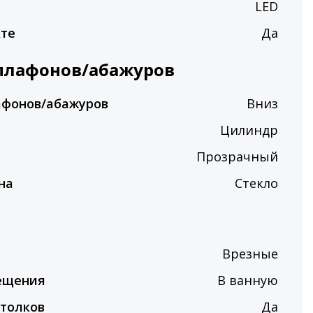
LED
кте
Да
плафонов/абажуров
афонов/абажуров
Вниз
Цилиндр
Прозрачный
на
Стекло
Врезные
ещения
В ванную
толков
Да