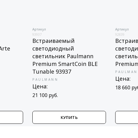
Артикул
Артикул
93937
92839
Встраиваемый
Встраи
Arte
светодиодный
светод
светильник Paulmann
светиль
Premium SmartCoin BLE
Premium
Tunable 93937
PAULMAN
Цена:
PAULMANN
Цена:
18 660 ру
21 100 руб.
КУПИТЬ