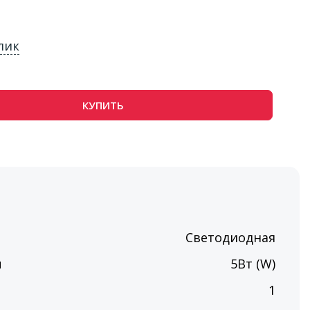
лик
КУПИТЬ
Светодиодная
ы
5Вт (W)
п
1