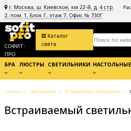
г. Москва, ш. Киевское, км 22-й, д. 4 стр.
Ра
2, пом. 1, Блок Г, этаж 7, Офис № 730Г
Каталог
света
СОФИТ-
ПРО
БРА
ЛЮСТРЫ
СВЕТИЛЬНИКИ
НАСТОЛЬНЫ
Каталог
Светильники
Встраиваемые светильники
Встраиваемый светильни