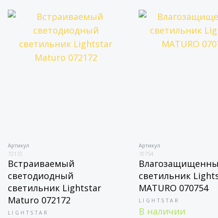
Артикул
Артикул
72172
70754
Встраиваемый
Влагозащищенн
светодиодный
светильник Lights
светильник Lightstar
MATURO 070754
Maturo 072172
LIGHTSTAR
В наличии
LIGHTSTAR