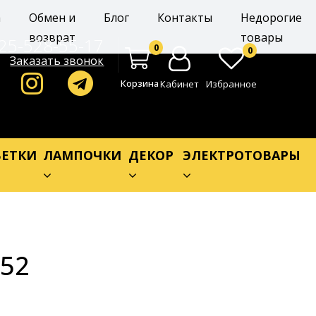
а
Обмен и
Блог
Контакты
Недорогие
возврат
товары
25-528-55-17
0
0
Заказать звонок
Корзина
Кабинет
Избранное
ЕТКИ
ЛАМПОЧКИ
ДЕКОР
ЭЛЕКТРОТОВАРЫ
252