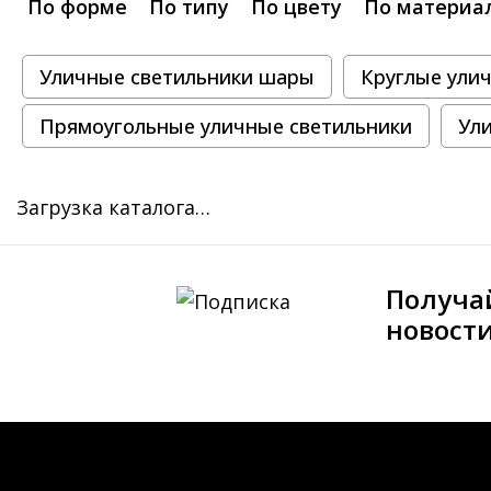
По форме
По типу
По цвету
По материа
Уличные светильники шары
Круглые ули
Прямоугольные уличные светильники
Ул
Загрузка каталога…
Получа
новост