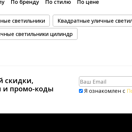
лу
По бренду
По стилю
По цене
чные светильники
Квадратные уличные свети
ичные светильники цилиндр
й скидки,
и и промо-коды
Я ознакомлен с
П