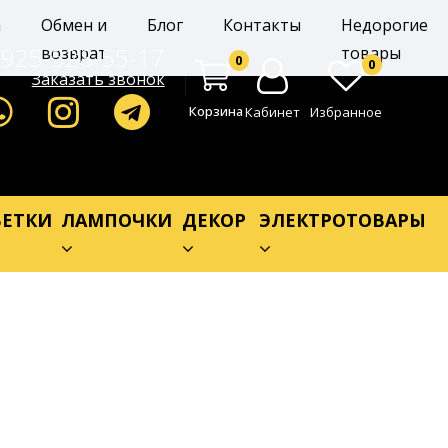
а
Обмен и
Блог
Контакты
Недорогие
-925-528-55-17
возврат
товары
0
0
Заказать звонок
Корзина
Кабинет
Избранное
ЕТКИ
ЛАМПОЧКИ
ДЕКОР
ЭЛЕКТРОТОВАРЫ