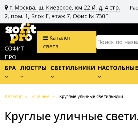
г. Москва, ш. Киевское, км 22-й, д. 4 стр.
Ра
2, пом. 1, Блок Г, этаж 7, Офис № 730Г
Каталог
света
СОФИТ-
ПРО
БРА
ЛЮСТРЫ
СВЕТИЛЬНИКИ
НАСТОЛЬНЫ
Каталог
Уличные
Круглые уличные светильники
Круглые уличные свет