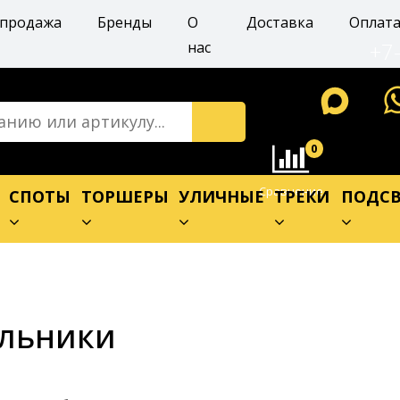
спродажа
Бренды
О
Доставка
Оплат
+7
нас
0
Сравнение
Е
СПОТЫ
ТОРШЕРЫ
УЛИЧНЫЕ
ТРЕКИ
ПОДСВ
ильники