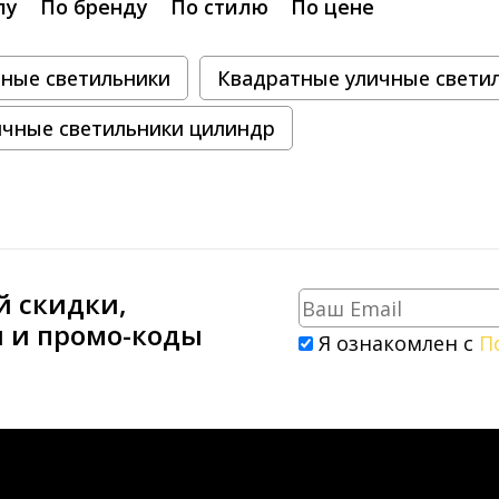
лу
По бренду
По стилю
По цене
чные светильники
Квадратные уличные свети
ичные светильники цилиндр
й скидки,
и и промо-коды
Я ознакомлен с
П