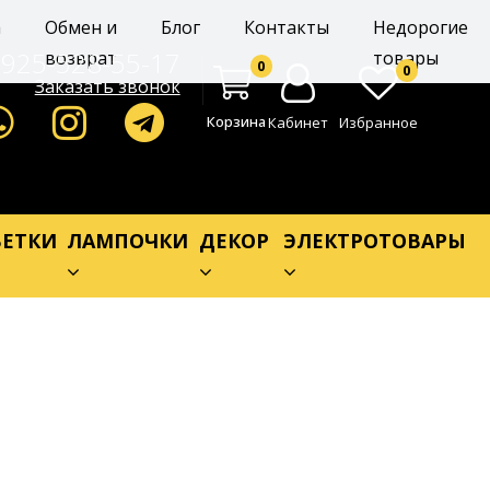
а
Обмен и
Блог
Контакты
Недорогие
-925-528-55-17
возврат
товары
0
0
Заказать звонок
Корзина
Кабинет
Избранное
ЕТКИ
ЛАМПОЧКИ
ДЕКОР
ЭЛЕКТРОТОВАРЫ