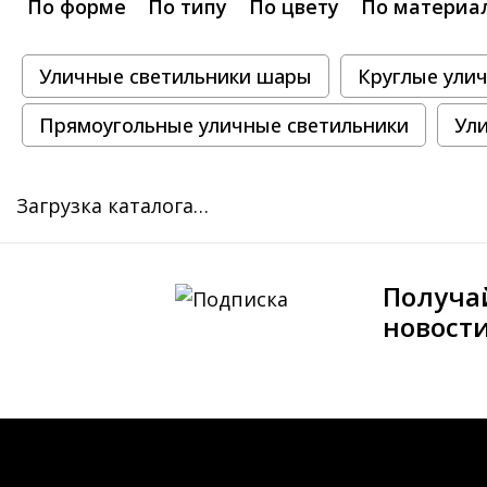
По форме
По типу
По цвету
По материа
Уличные светильники шары
Круглые ули
Прямоугольные уличные светильники
Ул
Загрузка каталога…
Получа
новост