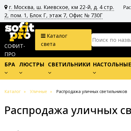
г. Москва, ш. Киевское, км 22-й, д. 4 стр.
Ра
2, пом. 1, Блок Г, этаж 7, Офис № 730Г
Каталог
света
СОФИТ-
ПРО
БРА
ЛЮСТРЫ
СВЕТИЛЬНИКИ
НАСТОЛЬНЫ
Каталог
Уличные
Распродажа уличных светильников
Распродажа уличных с