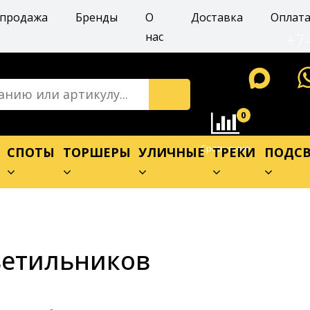
спродажа
Бренды
О
Доставка
Оплат
+7
нас
0
Сравнение
Е
СПОТЫ
ТОРШЕРЫ
УЛИЧНЫЕ
ТРЕКИ
ПОДСВ
ветильников