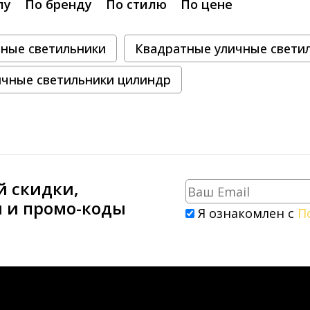
лу
По бренду
По стилю
По цене
чные светильники
Квадратные уличные свети
ичные светильники цилиндр
й скидки,
и и промо-коды
Я ознакомлен с
П