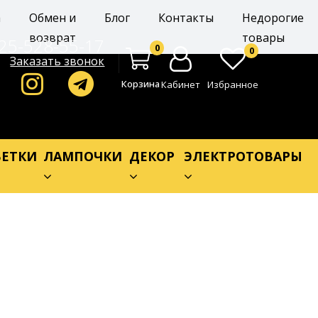
а
Обмен и
Блог
Контакты
Недорогие
возврат
товары
25-528-55-17
0
0
Заказать звонок
Корзина
Кабинет
Избранное
ЕТКИ
ЛАМПОЧКИ
ДЕКОР
ЭЛЕКТРОТОВАРЫ