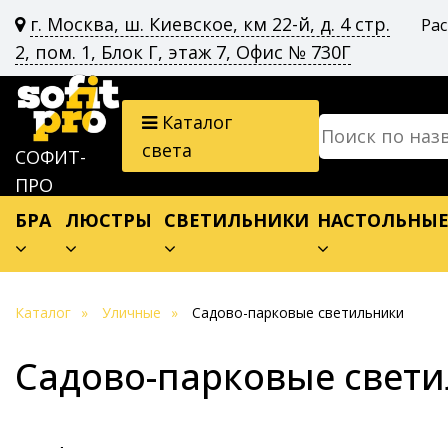
г. Москва, ш. Киевское, км 22-й, д. 4 стр.
Ра
2, пом. 1, Блок Г, этаж 7, Офис № 730Г
Каталог
света
СОФИТ-
ПРО
БРА
ЛЮСТРЫ
СВЕТИЛЬНИКИ
НАСТОЛЬНЫ
Каталог
Уличные
Садово-парковые светильники
Садово-парковые свет