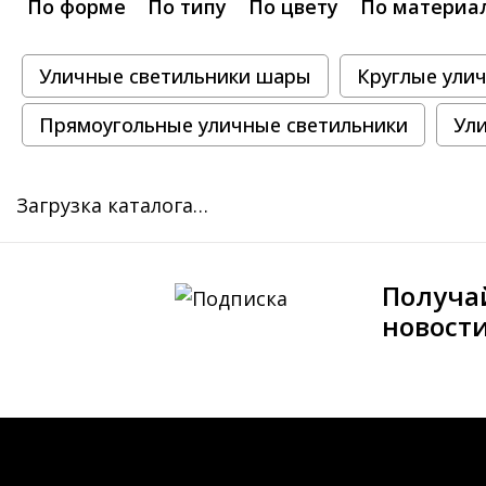
По форме
По типу
По цвету
По материа
Уличные светильники шары
Круглые ули
Прямоугольные уличные светильники
Ул
Загрузка каталога…
Получа
новост