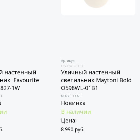
Артикул
O598WL-01B1
й настенный
Уличный настенный
ник Favourite
светильник Maytoni Bold
4827-1W
O598WL-01B1
TE
MAYTONI
а
Новинка
чии
В наличии
Цена:
б.
8 990 руб.