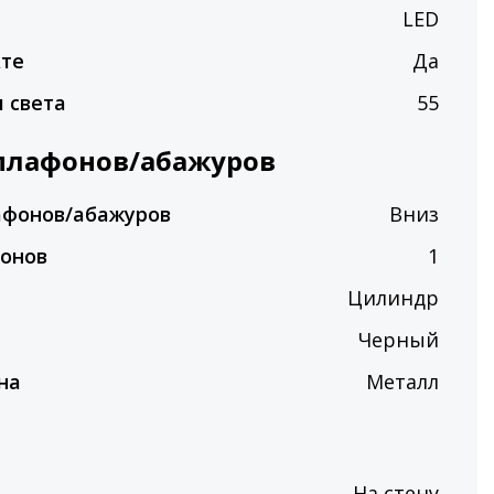
LED
кте
Да
 света
55
плафонов/абажуров
афонов/абажуров
Вниз
фонов
1
Цилиндр
Черный
на
Металл
На стену