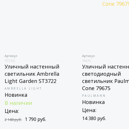
Артикул
Артикул
ST3722
79675
Уличный настенный
Уличный настен
светильник Ambrella
светодиодный
Light Garden ST3722
светильник Paul
Cone 79675
AMBRELLA LIGHT
Новинка
PAULMANN
Новинка
В наличии
Цена:
Цена:
14 380 руб.
1 790 руб.
2 148 руб.