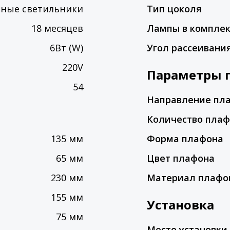
нные светильники
Тип цоколя
18 месяцев
Лампы в компле
6Вт (W)
Угол рассеивания
220V
Параметры 
54
Направление пл
Количество пла
135 мм
Форма плафона
65 мм
Цвет плафона
230 мм
Материал плафо
155 мм
Установка
75 мм
Место установки