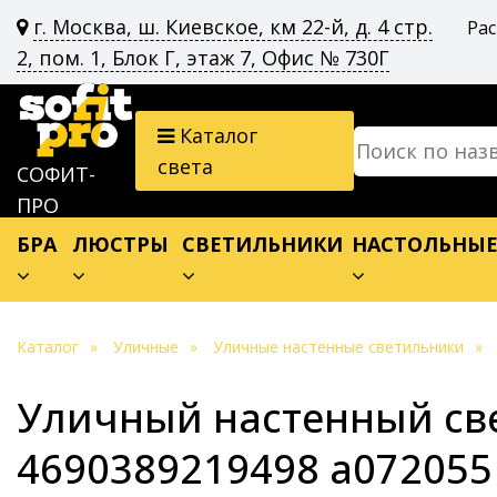
г. Москва, ш. Киевское, км 22-й, д. 4 стр.
Ра
2, пом. 1, Блок Г, этаж 7, Офис № 730Г
Каталог
света
СОФИТ-
ПРО
БРА
ЛЮСТРЫ
СВЕТИЛЬНИКИ
НАСТОЛЬНЫ
Каталог
Уличные
Уличные настенные светильники
Уличный настенный све
4690389219498 a072055