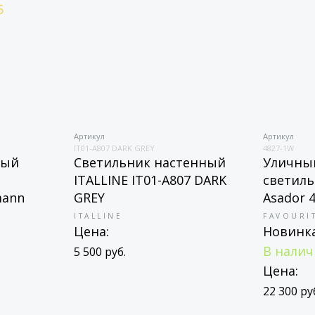
Артикул
Артикул
IT01-A807 DARK GREY
4827-1W
ный
Светильник настенный
Уличны
ITALLINE IT01-A807 DARK
светиль
mann
GREY
Asador 
ITALLINE
FAVOURI
Цена:
Новинк
В нали
5 500 руб.
Цена:
22 300 ру