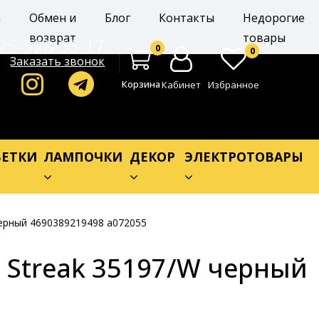
а
Обмен и
Блог
Контакты
Недорогие
возврат
товары
25-528-55-17
0
0
Заказать звонок
Корзина
Кабинет
Избранное
ЕТКИ
ЛАМПОЧКИ
ДЕКОР
ЭЛЕКТРОТОВАРЫ
черный 4690389219498 a072055
 Streak 35197/W черный