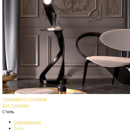
Торшеры со столиком
Все торшеры
Стиль
Современные
Лофт