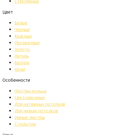
Стеклянные
Цвет
Белые
Черные
Красные
Прозрачные
Золото
Латунь
Бронза
Хром
Особенности
Люстры-кольца
Светодиодные
Для натяжных потолков
Для низких потолков
Умные люстры
С пультом
Цена