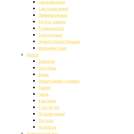
Накаливания
Светодиодные
Диммируемые
Ретро-лампы
Технические
Галогенные
Энергосберегающие
Филаментные
Декор
Зеркала
Постеры
Вазы
Новогодние товары
Панно
Часы
Картины
Статуэтки
Подсвечники
Посуда
Подносы
Электротовары