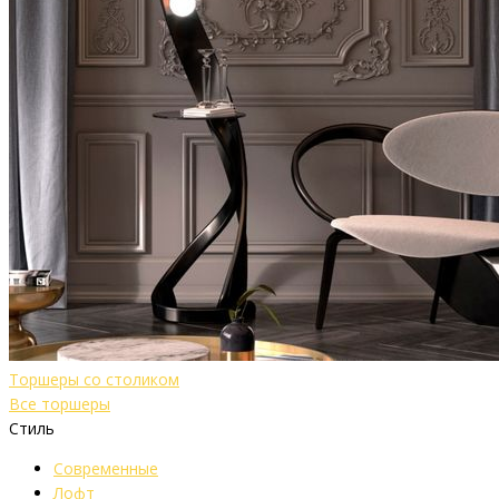
Торшеры со столиком
Все торшеры
Стиль
Современные
Лофт