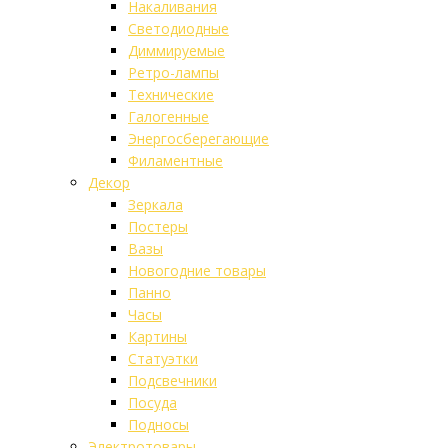
Накаливания
Светодиодные
Диммируемые
Ретро-лампы
Технические
Галогенные
Энергосберегающие
Филаментные
Декор
Зеркала
Постеры
Вазы
Новогодние товары
Панно
Часы
Картины
Статуэтки
Подсвечники
Посуда
Подносы
Электротовары