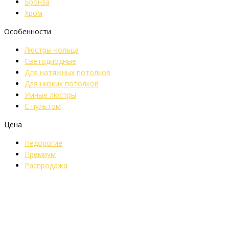
Бронза
Хром
Особенности
Люстры-кольца
Светодиодные
Для натяжных потолков
Для низких потолков
Умные люстры
С пультом
Цена
Недорогие
Премиум
Распродажа