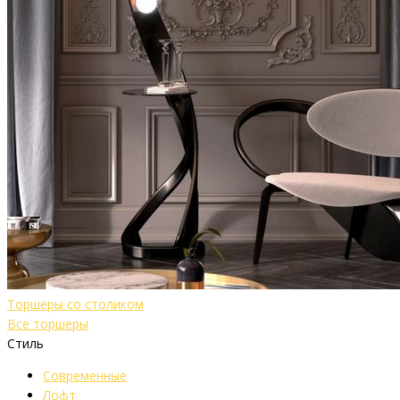
Торшеры со столиком
Все торшеры
Стиль
Современные
Лофт