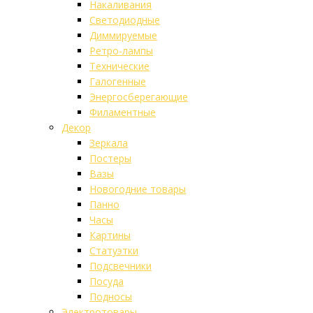
Накаливания
Светодиодные
Диммируемые
Ретро-лампы
Технические
Галогенные
Энергосберегающие
Филаментные
Декор
Зеркала
Постеры
Вазы
Новогодние товары
Панно
Часы
Картины
Статуэтки
Подсвечники
Посуда
Подносы
Электротовары